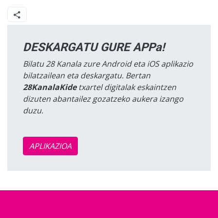
DESKARGATU GURE APPa!
Bilatu 28 Kanala zure Android eta iOS aplikazio
bilatzailean eta deskargatu. Bertan
28KanalaKide
txartel digitalak eskaintzen
dizuten abantailez gozatzeko aukera izango
duzu.
APLIKAZIOA