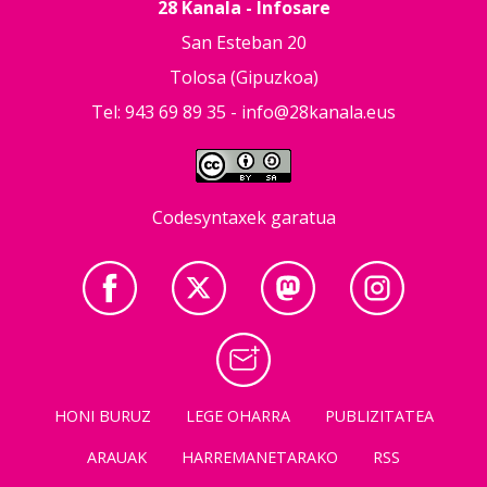
28 Kanala - Infosare
San Esteban 20
Tolosa (Gipuzkoa)
Tel: 943 69 89 35 -
info@28kanala.eus
Codesyntaxek garatua
HONI BURUZ
LEGE OHARRA
PUBLIZITATEA
ARAUAK
HARREMANETARAKO
RSS