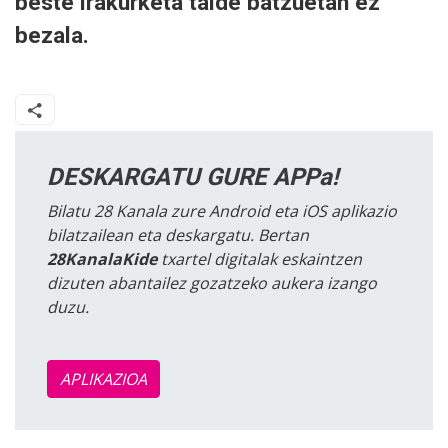
beste irakurketa talde batzuetan ez
bezala.
DESKARGATU GURE APPa!
Bilatu 28 Kanala zure Android eta iOS aplikazio
bilatzailean eta deskargatu. Bertan
28KanalaKide
txartel digitalak eskaintzen
dizuten abantailez gozatzeko aukera izango
duzu.
APLIKAZIOA