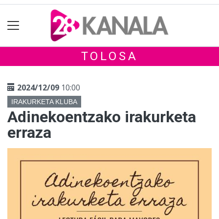
TOLOSA
2024/12/09
10:00
IRAKURKETA KLUBA
Adinekoentzako irakurketa
erraza