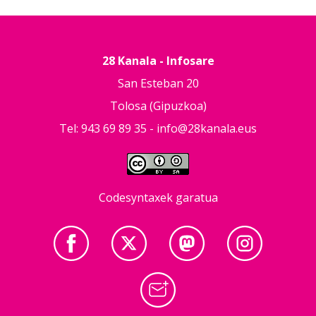
28 Kanala - Infosare
San Esteban 20
Tolosa (Gipuzkoa)
Tel: 943 69 89 35 -
info@28kanala.eus
Codesyntaxek garatua