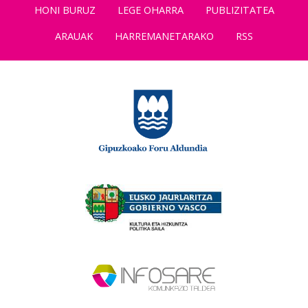
HONI BURUZ
LEGE OHARRA
PUBLIZITATEA
ARAUAK
HARREMANETARAKO
RSS