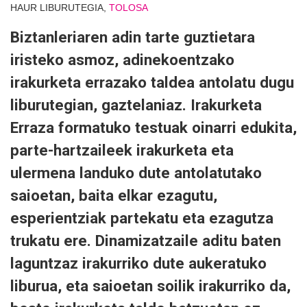
HAUR LIBURUTEGIA,
TOLOSA
Biztanleriaren adin tarte guztietara
iristeko asmoz, adinekoentzako
irakurketa errazako taldea antolatu dugu
liburutegian, gaztelaniaz. Irakurketa
Erraza formatuko testuak oinarri edukita,
parte-hartzaileek irakurketa eta
ulermena landuko dute antolatutako
saioetan, baita elkar ezagutu,
esperientziak partekatu eta ezagutza
trukatu ere. Dinamizatzaile aditu baten
laguntzaz irakurriko dute aukeratuko
liburua, eta saioetan soilik irakurriko da,