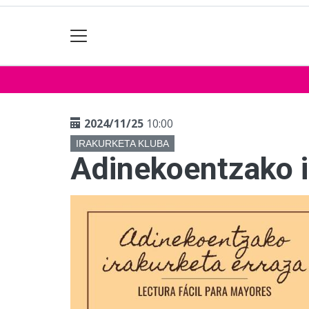
2024/11/25
10:00
IRAKURKETA KLUBA
Adinekoentzako i