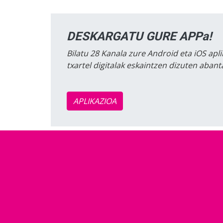
DESKARGATU GURE APPa!
Bilatu 28 Kanala zure Android eta iOS apli
txartel digitalak eskaintzen dizuten aban
APLIKAZIOA