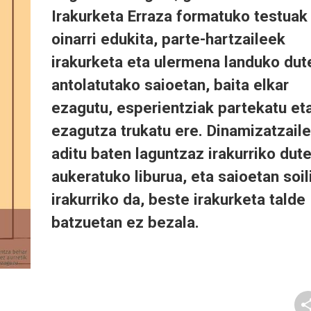
Irakurketa Erraza formatuko testuak
oinarri edukita, parte-hartzaileek
irakurketa eta ulermena landuko dut
antolatutako saioetan, baita elkar
ezagutu, esperientziak partekatu et
ezagutza trukatu ere. Dinamizatzaile
aditu baten laguntzaz irakurriko dut
aukeratuko liburua, eta saioetan soil
irakurriko da, beste irakurketa talde
batzuetan ez bezala.