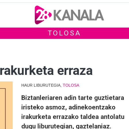
TOLOSA
rakurketa erraza
HAUR LIBURUTEGIA,
TOLOSA
Biztanleriaren adin tarte guztietara
iristeko asmoz, adinekoentzako
irakurketa errazako taldea antolatu
dugu liburutegian, gaztelaniaz.