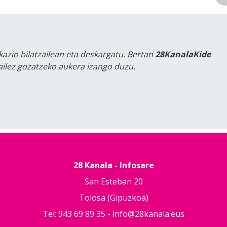
kazio bilatzailean eta deskargatu. Bertan
28KanalaKide
tailez gozatzeko aukera izango duzu.
28 Kanala - Infosare
San Esteban 20
Tolosa (Gipuzkoa)
Tel: 943 69 89 35 -
info@28kanala.eus