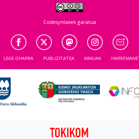
Codesyntaxek garatua
LEGE OHARRA
PUBLIZITATEA
ARAUAK
HARREMANE