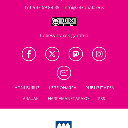
Tel: 943 69 89 35 -
info@28kanala.eus
Codesyntaxek garatua
HONI BURUZ
LEGE OHARRA
PUBLIZITATEA
ARAUAK
HARREMANETARAKO
RSS