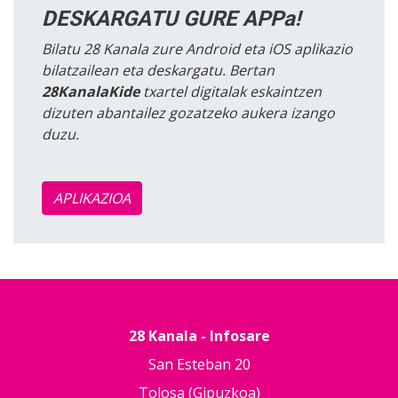
DESKARGATU GURE APPa!
Bilatu 28 Kanala zure Android eta iOS aplikazio
bilatzailean eta deskargatu. Bertan
28KanalaKide
txartel digitalak eskaintzen
dizuten abantailez gozatzeko aukera izango
duzu.
APLIKAZIOA
28 Kanala - Infosare
San Esteban 20
Tolosa (Gipuzkoa)