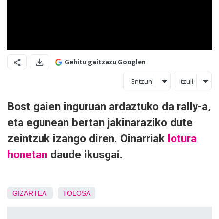
Gehitu gaitzazu Googlen
Entzun
Itzuli
Bost gaien inguruan ardaztuko da rally-a,
eta egunean bertan jakinaraziko dute
zeintzuk izango diren. Oinarriak
lotura
honetan
daude ikusgai.
GIZARTEA
TOLOSA