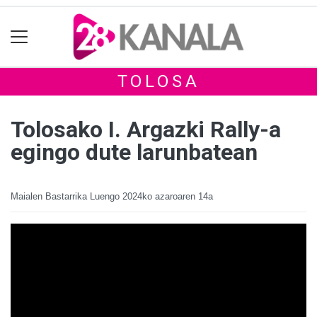
TOLOSA
Tolosako I. Argazki Rally-a
egingo dute larunbatean
Maialen Bastarrika Luengo
2024ko azaroaren 14a