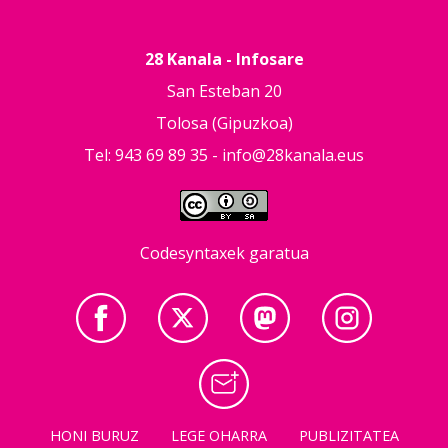
28 Kanala - Infosare
San Esteban 20
Tolosa (Gipuzkoa)
Tel: 943 69 89 35 -
info@28kanala.eus
Codesyntaxek garatua
HONI BURUZ
LEGE OHARRA
PUBLIZITATEA