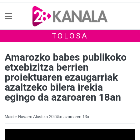
TOLOSA
Amarozko babes publikoko
etxebizitza berrien
proiektuaren ezaugarriak
azaltzeko bilera irekia
egingo da azaroaren 18an
Maider Navarro Alustiza
2024ko azaroaren 13a