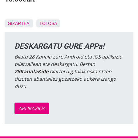
GIZARTEA
TOLOSA
DESKARGATU GURE APPa!
Bilatu 28 Kanala zure Android eta iOS aplikazio
bilatzailean eta deskargatu. Bertan
28KanalaKide
txartel digitalak eskaintzen
dizuten abantailez gozatzeko aukera izango
duzu.
APLIKAZIOA