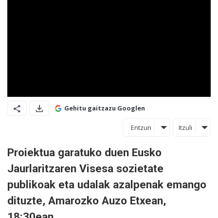
Gehitu gaitzazu Googlen
Entzun
Itzuli
Proiektua garatuko duen Eusko
Jaurlaritzaren Visesa sozietate
publikoak eta udalak azalpenak emango
dituzte, Amarozko Auzo Etxean,
18:30ean.