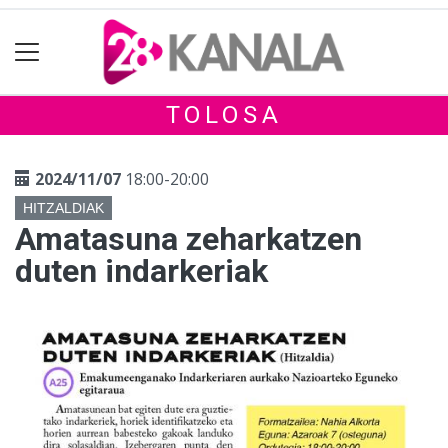
TOLOSA
2024/11/07
18:00-20:00
HITZALDIAK
Amatasuna zeharkatzen
duten indarkeriak