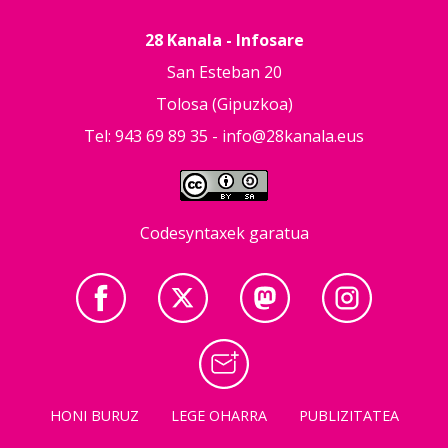
28 Kanala - Infosare
San Esteban 20
Tolosa (Gipuzkoa)
Tel: 943 69 89 35 -
info@28kanala.eus
Codesyntaxek garatua
HONI BURUZ
LEGE OHARRA
PUBLIZITATEA