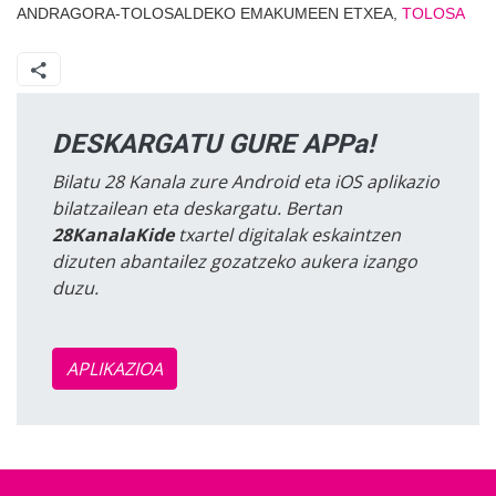
ANDRAGORA-TOLOSALDEKO EMAKUMEEN ETXEA,
TOLOSA
DESKARGATU GURE APPa!
Bilatu 28 Kanala zure Android eta iOS aplikazio
bilatzailean eta deskargatu. Bertan
28KanalaKide
txartel digitalak eskaintzen
dizuten abantailez gozatzeko aukera izango
duzu.
APLIKAZIOA