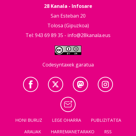
28 Kanala - Infosare
San Esteban 20
Tolosa (Gipuzkoa)
Tel: 943 69 89 35 -
info@28kanala.eus
Codesyntaxek garatua
HONI BURUZ
LEGE OHARRA
PUBLIZITATEA
ARAUAK
HARREMANETARAKO
RSS