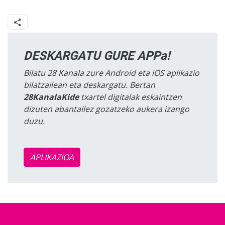
DESKARGATU GURE APPa!
Bilatu 28 Kanala zure Android eta iOS aplikazio
bilatzailean eta deskargatu. Bertan
28KanalaKide
txartel digitalak eskaintzen
dizuten abantailez gozatzeko aukera izango
duzu.
APLIKAZIOA