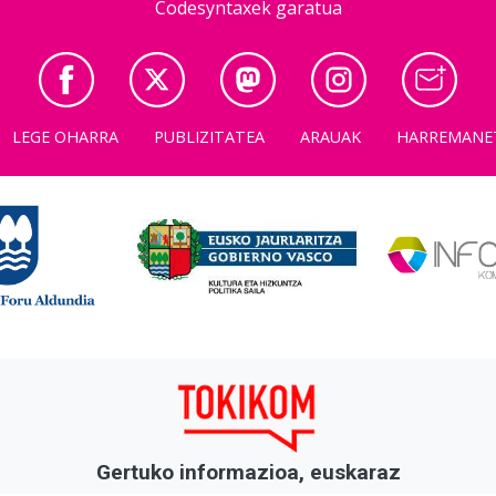
Codesyntaxek garatua
LEGE OHARRA
PUBLIZITATEA
ARAUAK
HARREMANE
Gertuko informazioa, euskaraz