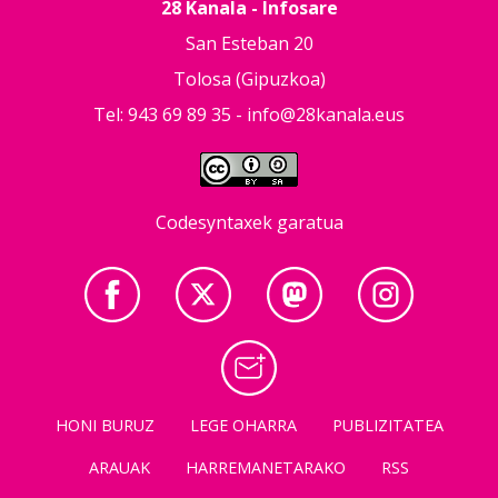
28 Kanala - Infosare
San Esteban 20
Tolosa (Gipuzkoa)
Tel: 943 69 89 35 -
info@28kanala.eus
Codesyntaxek garatua
HONI BURUZ
LEGE OHARRA
PUBLIZITATEA
ARAUAK
HARREMANETARAKO
RSS