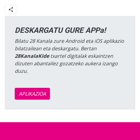
DESKARGATU GURE APPa!
Bilatu 28 Kanala zure Android eta iOS aplikazio
bilatzailean eta deskargatu. Bertan
28KanalaKide
txartel digitalak eskaintzen
dizuten abantailez gozatzeko aukera izango
duzu.
APLIKAZIOA