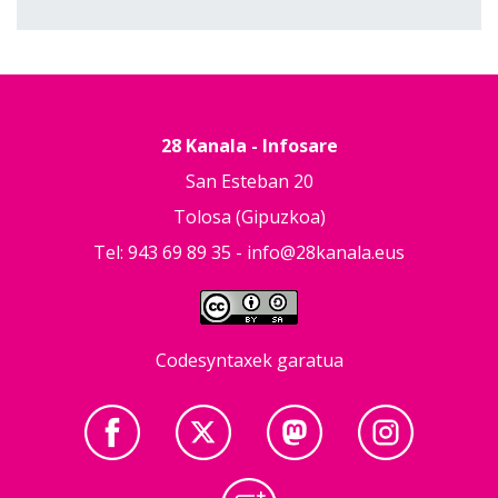
28 Kanala - Infosare
San Esteban 20
Tolosa (Gipuzkoa)
Tel: 943 69 89 35 -
info@28kanala.eus
Codesyntaxek garatua