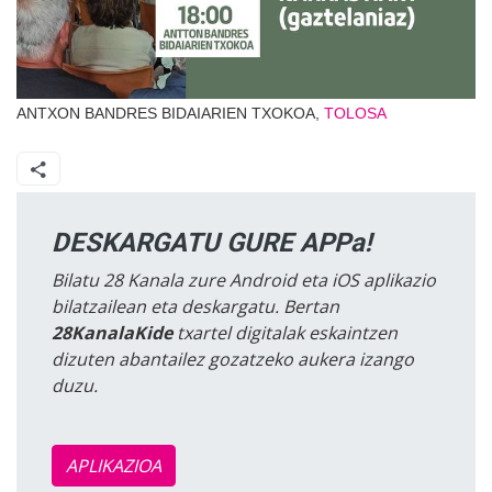
ANTXON BANDRES BIDAIARIEN TXOKOA,
TOLOSA
DESKARGATU GURE APPa!
Bilatu 28 Kanala zure Android eta iOS aplikazio
bilatzailean eta deskargatu. Bertan
28KanalaKide
txartel digitalak eskaintzen
dizuten abantailez gozatzeko aukera izango
duzu.
APLIKAZIOA