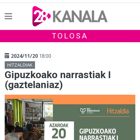
TOLOSA
2024/11/20
18:00
HITZALDIAK
Gipuzkoako narrastiak I
(gaztelaniaz)