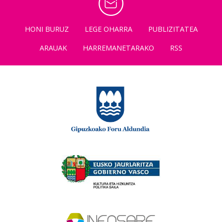
HONI BURUZ
LEGE OHARRA
PUBLIZITATEA
ARAUAK
HARREMANETARAKO
RSS