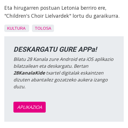
Eta hirugarren postuan Letonia berriro ere,
"Children's Choir Lielvardek" lortu du garaikurra.
KULTURA
TOLOSA
DESKARGATU GURE APPa!
Bilatu 28 Kanala zure Android eta iOS aplikazio
bilatzailean eta deskargatu. Bertan
28KanalaKide
txartel digitalak eskaintzen
dizuten abantailez gozatzeko aukera izango
duzu.
APLIKAZIOA