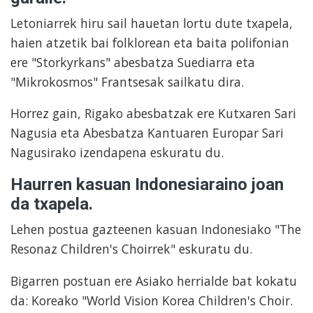
Letoniarrek hiru sail hauetan lortu dute txapela,
haien atzetik bai folklorean eta baita polifonian
ere "Storkyrkans" abesbatza Suediarra eta
"Mikrokosmos" Frantsesak sailkatu dira.
Horrez gain, Rigako abesbatzak ere Kutxaren Sari
Nagusia eta Abesbatza Kantuaren Europar Sari
Nagusirako izendapena eskuratu du.
Haurren kasuan Indonesiaraino joan
da txapela.
Lehen postua gazteenen kasuan Indonesiako "The
Resonaz Children's Choirrek" eskuratu du.
Bigarren postuan ere Asiako herrialde bat kokatu
da: Koreako "World Vision Korea Children's Choir.