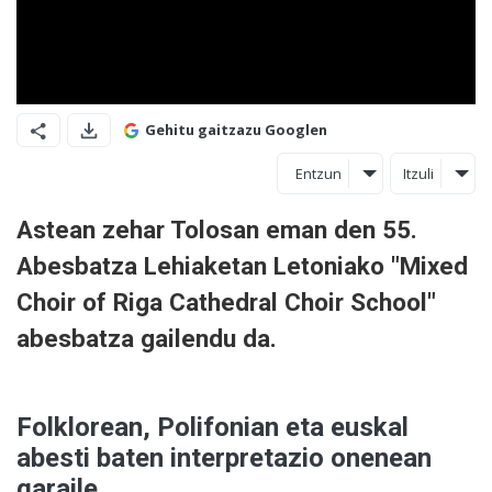
Gehitu gaitzazu Googlen
Entzun
Itzuli
Astean zehar Tolosan eman den 55.
Abesbatza Lehiaketan Letoniako "Mixed
Choir of Riga Cathedral Choir School"
abesbatza gailendu da.
Folklorean, Polifonian eta euskal
abesti baten interpretazio onenean
garaile.