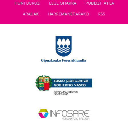
HONI BURUZ
LEGE OHARRA
PUBLIZITATEA
ARAUAK
HARREMANETARAKO
RSS