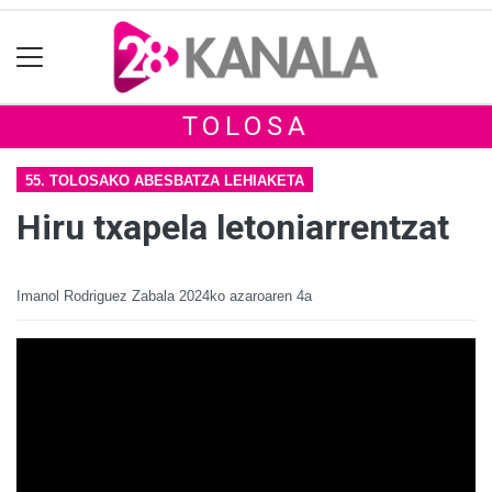
TOLOSA
55. TOLOSAKO ABESBATZA LEHIAKETA
Hiru txapela letoniarrentzat
Imanol Rodriguez Zabala
2024ko azaroaren 4a