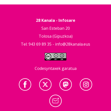
28 Kanala - Infosare
San Esteban 20
Tolosa (Gipuzkoa)
Tel: 943 69 89 35 -
info@28kanala.eus
Codesyntaxek garatua