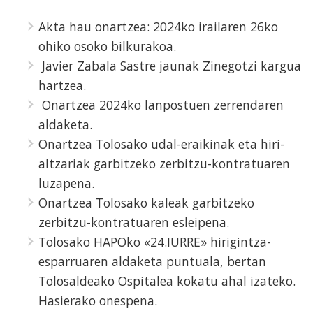
Akta hau onartzea: 2024ko irailaren 26ko
ohiko osoko bilkurakoa.
Javier Zabala Sastre jaunak Zinegotzi kargua
hartzea.
Onartzea 2024ko lanpostuen zerrendaren
aldaketa.
Onartzea Tolosako udal-eraikinak eta hiri-
altzariak garbitzeko zerbitzu-kontratuaren
luzapena.
Onartzea Tolosako kaleak garbitzeko
zerbitzu-kontratuaren esleipena.
Tolosako HAPOko «24.IURRE» hirigintza-
esparruaren aldaketa puntuala, bertan
Tolosaldeako Ospitalea kokatu ahal izateko.
Hasierako onespena.