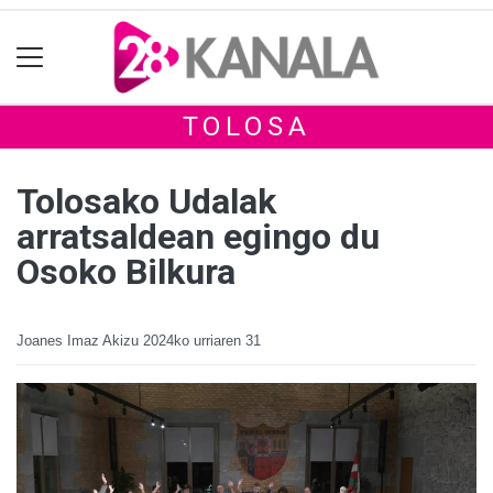
TOLOSA
Tolosako Udalak
arratsaldean egingo du
Osoko Bilkura
Joanes Imaz Akizu
2024ko urriaren 31