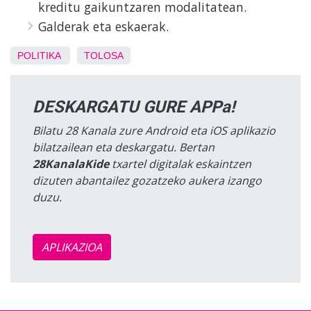
kreditu gaikuntzaren modalitatean.
Galderak eta eskaerak.
POLITIKA
TOLOSA
DESKARGATU GURE APPa!
Bilatu 28 Kanala zure Android eta iOS aplikazio
bilatzailean eta deskargatu. Bertan
28KanalaKide
txartel digitalak eskaintzen
dizuten abantailez gozatzeko aukera izango
duzu.
APLIKAZIOA