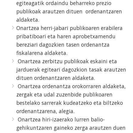
egiteagatik ordaindu beharreko prezio
publikoak arautzen dituen ordenantzaren
aldaketa.
Onartzea herri-jabari publikoaren erabilera
pribatiboari eta haren aprobetxamendu
bereziari dagozkien tasen ordenantza
fiskalarena aldaketa.
Onartzea zerbitzu publikoak eskaini eta
jarduerak egiteari dagozkion tasak arautzen
dituen ordenantzaren aldaketa.
Onartzea ordenantza orokorraren aldaketa,
zergak eta udal zuzenbide publikoaren
bestelako sarrerak kudeatzeko eta biltzeko
ordenantzarena, alegia.
Onartzea hiri-izaerako lurren balio-
gehikuntzaren gaineko zerga arautzen duen