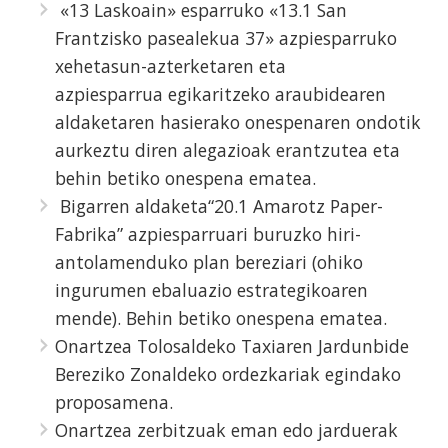
«13 Laskoain» esparruko «13.1 San
Frantzisko pasealekua 37» azpiesparruko
xehetasun-azterketaren eta
azpiesparrua egikaritzeko araubidearen
aldaketaren hasierako onespenaren ondotik
aurkeztu diren alegazioak erantzutea eta
behin betiko onespena ematea.
Bigarren aldaketa“20.1 Amarotz Paper-
Fabrika” azpiesparruari buruzko hiri-
antolamenduko plan bereziari (ohiko
ingurumen ebaluazio estrategikoaren
mende). Behin betiko onespena ematea.
Onartzea Tolosaldeko Taxiaren Jardunbide
Bereziko Zonaldeko ordezkariak egindako
proposamena.
Onartzea zerbitzuak eman edo jarduerak