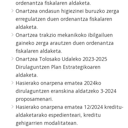
ordenantza fiskalaren aldaketa.
Onartzea ondasun higiezinei buruzko zerga
erregulatzen duen ordenantza fiskalaren
aldaketa.
Onartzea trakzio mekanikoko ibilgailuen
gaineko zerga arautzen duen ordenantza
fiskalaren aldaketa.
Onartzea Tolosako Udaleko 2023-2025
Dirulaguntzen Plan Estrategikoaren
aldaketa.
Hasierako onarpena ematea 2024ko
dirulaguntzen eranskina aldatzeko 3-2024
proposamenari.
Hasierako onarpena ematea 12/2024 kreditu-
aldaketarako espedienteari, kreditu
gehigarrien modalitatean.