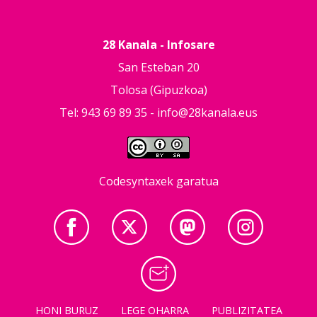
28 Kanala - Infosare
San Esteban 20
Tolosa (Gipuzkoa)
Tel: 943 69 89 35 -
info@28kanala.eus
Codesyntaxek garatua
HONI BURUZ
LEGE OHARRA
PUBLIZITATEA