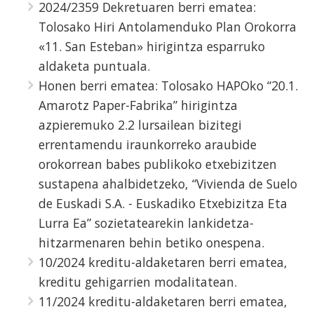
2024/2359 Dekretuaren berri ematea:
Tolosako Hiri Antolamenduko Plan Orokorra
«11. San Esteban» hirigintza esparruko
aldaketa puntuala.
Honen berri ematea: Tolosako HAPOko “20.1.
Amarotz Paper-Fabrika” hirigintza
azpieremuko 2.2 lursailean bizitegi
errentamendu iraunkorreko araubide
orokorrean babes publikoko etxebizitzen
sustapena ahalbidetzeko, “Vivienda de Suelo
de Euskadi S.A. - Euskadiko Etxebizitza Eta
Lurra Ea” sozietatearekin lankidetza-
hitzarmenaren behin betiko onespena.
10/2024 kreditu-aldaketaren berri ematea,
kreditu gehigarrien modalitatean.
11/2024 kreditu-aldaketaren berri ematea,