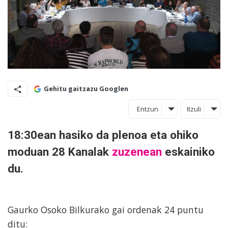
Gehitu gaitzazu Googlen
Entzun
Itzuli
18:30ean hasiko da plenoa eta ohiko
moduan 28 Kanalak
zuzenean
eskainiko
du.
Gaurko Osoko Bilkurako gai ordenak 24 puntu
ditu: