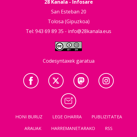
28 Kanala - Infosare
San Esteban 20
Tolosa (Gipuzkoa)
Tel: 943 69 89 35 -
info@28kanala.eus
Codesyntaxek garatua
HONI BURUZ
LEGE OHARRA
PUBLIZITATEA
ARAUAK
HARREMANETARAKO
RSS