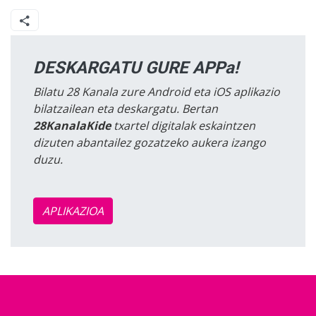
DESKARGATU GURE APPa!
Bilatu 28 Kanala zure Android eta iOS aplikazio
bilatzailean eta deskargatu. Bertan
28KanalaKide
txartel digitalak eskaintzen
dizuten abantailez gozatzeko aukera izango
duzu.
APLIKAZIOA