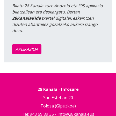
Bilatu 28 Kanala zure Android eta iOS aplikazio
bilatzailean eta deskargatu. Bertan
28KanalaKide
txartel digitalak eskaintzen
dizuten abantailez gozatzeko aukera izango
duzu.
APLIKAZIOA
28 Kanala - Infosare
San Esteban 20
Tolosa (Gipuzkoa)
Tel: 943 69 89 35 -
info@28kanala.eus