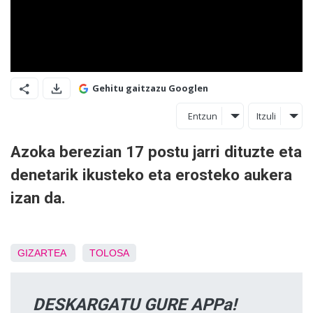
Gehitu gaitzazu Googlen
Entzun
Itzuli
Azoka berezian 17 postu jarri dituzte eta
denetarik ikusteko eta erosteko aukera
izan da.
GIZARTEA
TOLOSA
DESKARGATU GURE APPa!