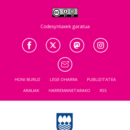
Codesyntaxek garatua
HONI BURUZ
LEGE OHARRA
PUBLIZITATEA
ARAUAK
HARREMANETARAKO
RSS