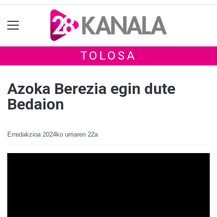
TOLOSA
Azoka Berezia egin dute
Bedaion
Erredakzioa
2024ko urriaren 22a