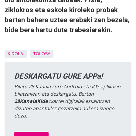
ziklokros eta eskola kiroleko probak
bertan behera uztea erabaki zen bezala,
bide bera hartu dute trabesiarekin.
KIROLA
TOLOSA
DESKARGATU GURE APPa!
Bilatu 28 Kanala zure Android eta iOS aplikazio
bilatzailean eta deskargatu. Bertan
28KanalaKide
txartel digitalak eskaintzen
dizuten abantailez gozatzeko aukera izango
duzu.