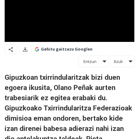
Gehitu gaitzazu Googlen
Entzun
Itzuli
Gipuzkoan txirrindularitzak bizi duen
egoera ikusita, Olano Peñak aurten
trabesiarik ez egitea erabaki du.
Gipuzkoako Txirrindularitza Federazioak
dimisioa eman ondoren, bertako kide
izan direnei babesa adierazi nahi izan
dio antolakuntza taldeak. Pista,