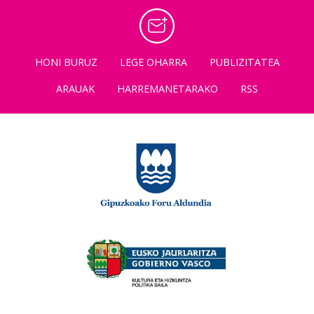
HONI BURUZ
LEGE OHARRA
PUBLIZITATEA
ARAUAK
HARREMANETARAKO
RSS