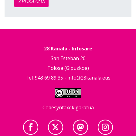
APLIKAZIOA
28 Kanala - Infosare
San Esteban 20
Tolosa (Gipuzkoa)
Tel: 943 69 89 35 -
info@28kanala.eus
Codesyntaxek garatua