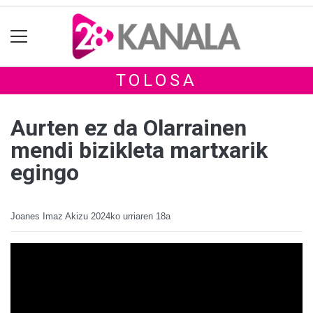
TOLOSA
Aurten ez da Olarrainen
mendi bizikleta martxarik
egingo
Joanes Imaz Akizu
2024ko urriaren 18a