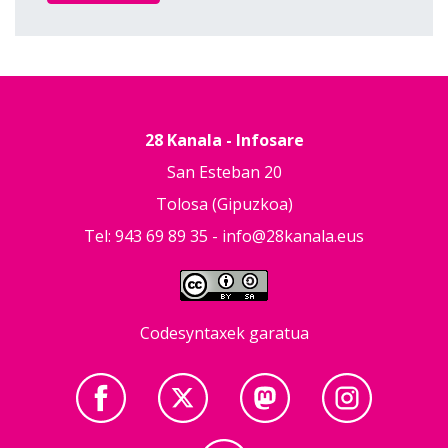
28 Kanala - Infosare
San Esteban 20
Tolosa (Gipuzkoa)
Tel: 943 69 89 35 -
info@28kanala.eus
Codesyntaxek garatua