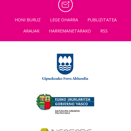
HONI BURUZ
LEGE OHARRA
PUBLIZITATEA
ARAUAK
HARREMANETARAKO
RSS