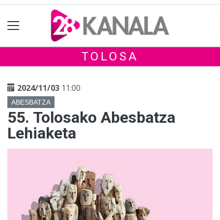
TOLOSA
2024/11/03
11:00
ABESBATZA
55. Tolosako Abesbatza
Lehiaketa