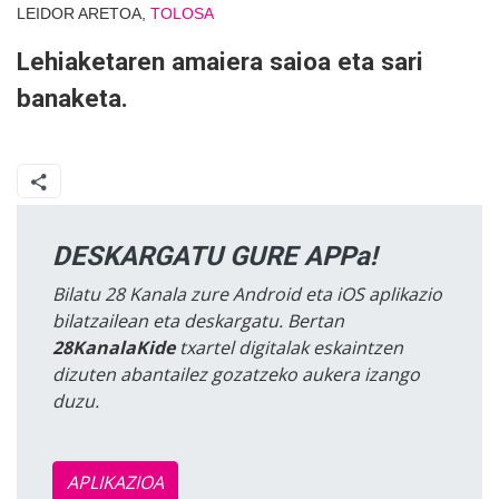
LEIDOR ARETOA,
TOLOSA
Lehiaketaren amaiera saioa eta sari
banaketa.
DESKARGATU GURE APPa!
Bilatu 28 Kanala zure Android eta iOS aplikazio
bilatzailean eta deskargatu. Bertan
28KanalaKide
txartel digitalak eskaintzen
dizuten abantailez gozatzeko aukera izango
duzu.
APLIKAZIOA