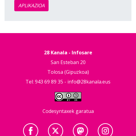
APLIKAZIOA
28 Kanala - Infosare
San Esteban 20
Tolosa (Gipuzkoa)
Tel: 943 69 89 35 -
info@28kanala.eus
Codesyntaxek garatua