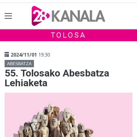
TOLOSA
2024/11/01
19:30
ABESBATZA
55. Tolosako Abesbatza
Lehiaketa