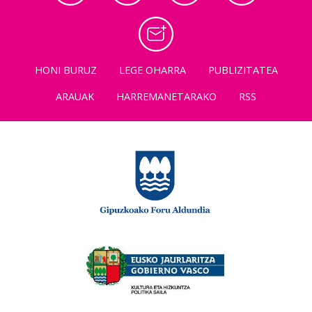
HONI BURUZ
LEGE OHARRA
PUBLIZITATEA
ARAUAK
HARREMANETARAKO
RSS