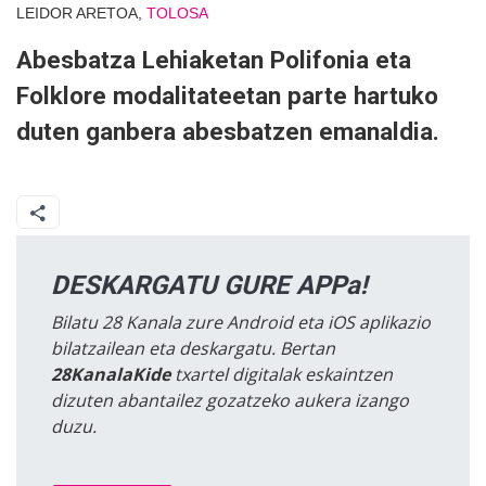
LEIDOR ARETOA,
TOLOSA
Abesbatza Lehiaketan Polifonia eta
Folklore modalitateetan parte hartuko
duten ganbera abesbatzen emanaldia.
DESKARGATU GURE APPa!
Bilatu 28 Kanala zure Android eta iOS aplikazio
bilatzailean eta deskargatu. Bertan
28KanalaKide
txartel digitalak eskaintzen
dizuten abantailez gozatzeko aukera izango
duzu.