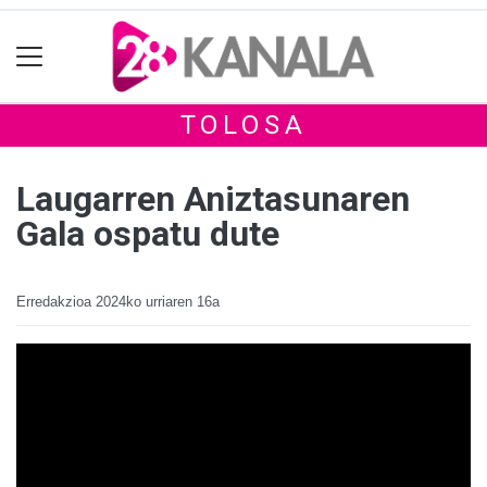
TOLOSA
Laugarren Aniztasunaren
Gala ospatu dute
Erredakzioa
2024ko urriaren 16a