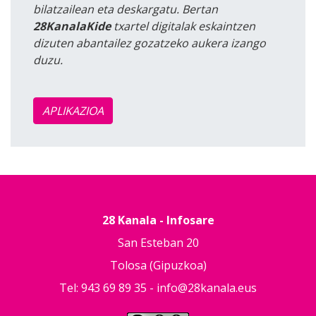
bilatzailean eta deskargatu. Bertan
28KanalaKide
txartel digitalak eskaintzen
dizuten abantailez gozatzeko aukera izango
duzu.
APLIKAZIOA
28 Kanala - Infosare
San Esteban 20
Tolosa (Gipuzkoa)
Tel: 943 69 89 35 -
info@28kanala.eus