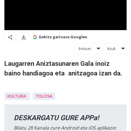
Gehitu gaitzazu Googlen
Entzun
Itzuli
Laugarren Aniztasunaren Gala inoiz
baino handiagoa eta anitzagoa izan da.
KULTURA
TOLOSA
DESKARGATU GURE APPa!
Bilatu 28 Kanala zure Android eta iOS aplikazio