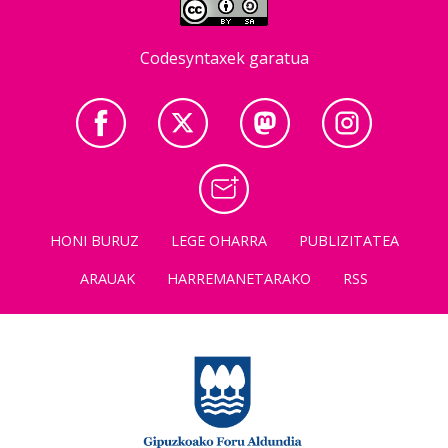
Codesyntaxek garatua
HONI BURUZ
LEGE OHARRA
PUBLIZITATEA
ARAUAK
HARREMANETARAKO
RSS