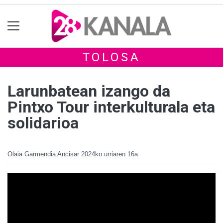
TOLOSA
Larunbatean izango da
Pintxo Tour interkulturala eta
solidarioa
Olaia Garmendia Ancisar
2024ko urriaren 16a