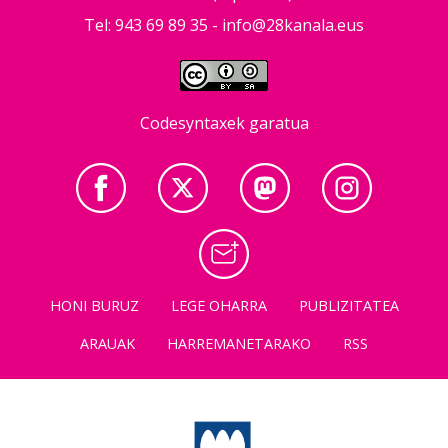
Tel: 943 69 89 35 -
info@28kanala.eus
Codesyntaxek garatua
HONI BURUZ
LEGE OHARRA
PUBLIZITATEA
ARAUAK
HARREMANETARAKO
RSS