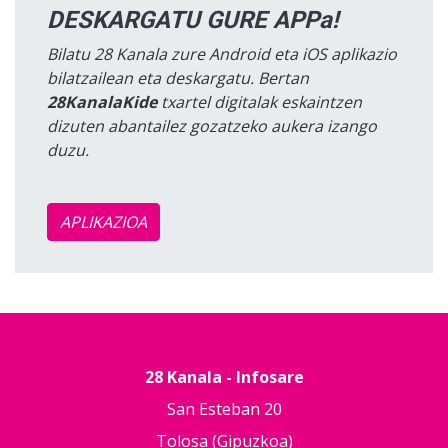
DESKARGATU GURE APPa!
Bilatu 28 Kanala zure Android eta iOS aplikazio
bilatzailean eta deskargatu. Bertan
28KanalaKide
txartel digitalak eskaintzen
dizuten abantailez gozatzeko aukera izango
duzu.
APLIKAZIOA
28 Kanala - Infosare
San Esteban 20
Tolosa (Gipuzkoa)