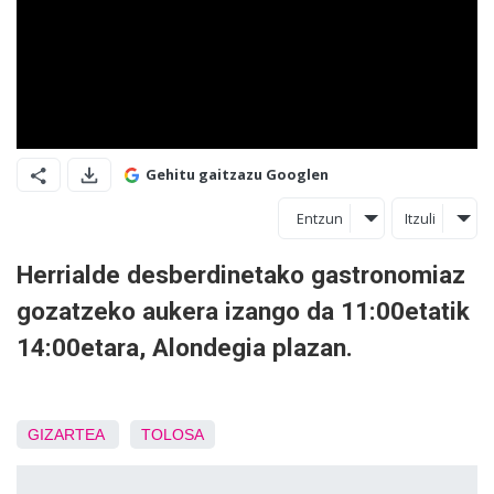
Gehitu gaitzazu Googlen
Entzun
Itzuli
Herrialde desberdinetako gastronomiaz
gozatzeko aukera izango da 11:00etatik
14:00etara, Alondegia plazan.
GIZARTEA
TOLOSA