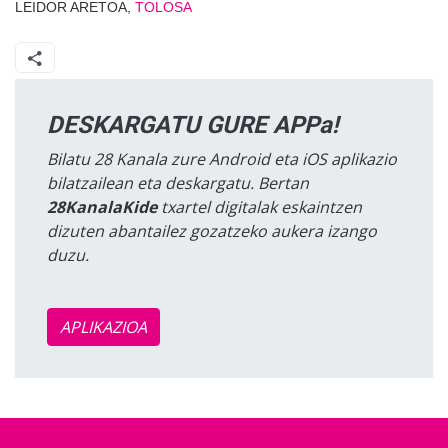
LEIDOR ARETOA,
TOLOSA
DESKARGATU GURE APPa!
Bilatu 28 Kanala zure Android eta iOS aplikazio
bilatzailean eta deskargatu. Bertan
28KanalaKide
txartel digitalak eskaintzen
dizuten abantailez gozatzeko aukera izango
duzu.
APLIKAZIOA