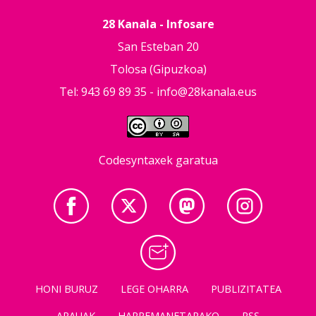
28 Kanala - Infosare
San Esteban 20
Tolosa (Gipuzkoa)
Tel: 943 69 89 35 -
info@28kanala.eus
Codesyntaxek garatua
HONI BURUZ
LEGE OHARRA
PUBLIZITATEA
ARAUAK
HARREMANETARAKO
RSS