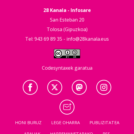
28 Kanala - Infosare
San Esteban 20
Tolosa (Gipuzkoa)
Tel: 943 69 89 35 -
info@28kanala.eus
Codesyntaxek garatua
HONI BURUZ
LEGE OHARRA
PUBLIZITATEA
ARAUAK
HARREMANETARAKO
RSS