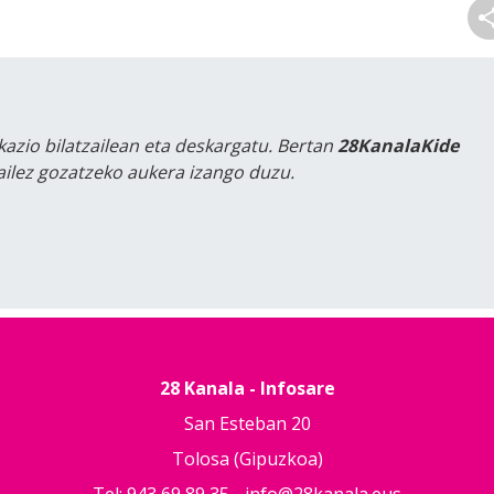
kazio bilatzailean eta deskargatu. Bertan
28KanalaKide
tailez gozatzeko aukera izango duzu.
28 Kanala - Infosare
San Esteban 20
Tolosa (Gipuzkoa)
Tel: 943 69 89 35 -
info@28kanala.eus