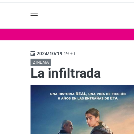
2024/10/19
19:30
ZINEMA
La infiltrada