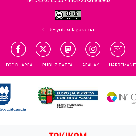
Codesyntaxek garatua
LEGE OHARRA
PUBLIZITATEA
ARAUAK
HARREMANE