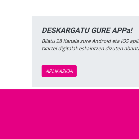
DESKARGATU GURE APPa!
Bilatu 28 Kanala zure Android eta iOS apli
txartel digitalak eskaintzen dizuten aban
APLIKAZIOA