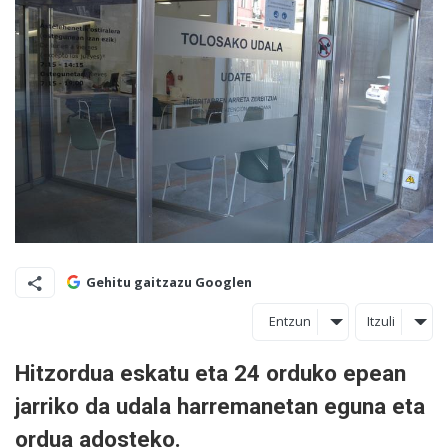
Gehitu gaitzazu Googlen
Entzun
Itzuli
Hitzordua eskatu eta 24 orduko epean
jarriko da udala harremanetan eguna eta
ordua adosteko.