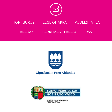
HONI BURUZ
LEGE OHARRA
PUBLIZITATEA
ARAUAK
HARREMANETARAKO
RSS