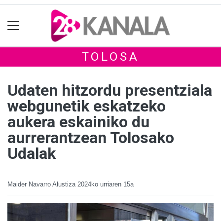
TOLOSA
Udaten hitzordu presentziala
webgunetik eskatzeko
aukera eskainiko du
aurrerantzean Tolosako
Udalak
Maider Navarro Alustiza
2024ko urriaren 15a