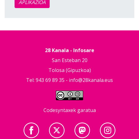
APLIKAZIOA
28 Kanala - Infosare
San Esteban 20
Tolosa (Gipuzkoa)
Tel: 943 69 89 35 -
info@28kanala.eus
Codesyntaxek garatua