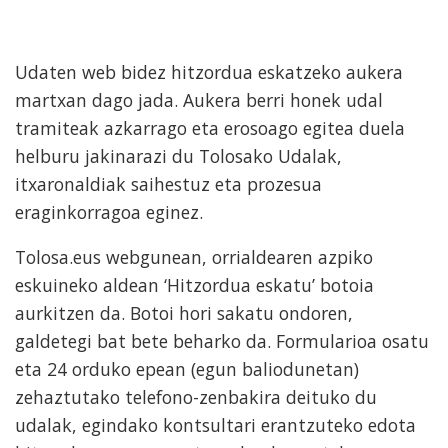
Udaten web bidez hitzordua eskatzeko aukera
martxan dago jada. Aukera berri honek udal
tramiteak azkarrago eta erosoago egitea duela
helburu jakinarazi du Tolosako Udalak,
itxaronaldiak saihestuz eta prozesua
eraginkorragoa eginez.
Tolosa.eus webgunean, orrialdearen azpiko
eskuineko aldean ‘Hitzordua eskatu’ botoia
aurkitzen da. Botoi hori sakatu ondoren,
galdetegi bat bete beharko da. Formularioa osatu
eta 24 orduko epean (egun baliodunetan)
zehaztutako telefono-zenbakira deituko du
udalak, egindako kontsultari erantzuteko edota