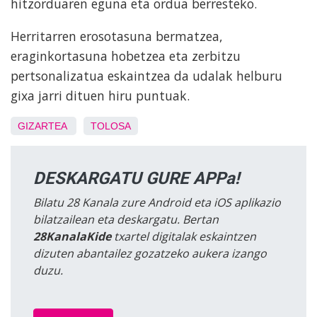
hitzorduaren eguna eta ordua berresteko.
Herritarren erosotasuna bermatzea,
eraginkortasuna hobetzea eta zerbitzu
pertsonalizatua eskaintzea da udalak helburu
gixa jarri dituen hiru puntuak.
GIZARTEA
TOLOSA
DESKARGATU GURE APPa!
Bilatu 28 Kanala zure Android eta iOS aplikazio
bilatzailean eta deskargatu. Bertan
28KanalaKide
txartel digitalak eskaintzen
dizuten abantailez gozatzeko aukera izango
duzu.