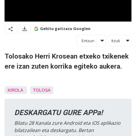
Gehitu gaitzazu Googlen
Entzun
Itzuli
Tolosako Herri Krosean etxeko txikenek
ere izan zuten korrika egiteko aukera.
KIROLA
TOLOSA
DESKARGATU GURE APPa!
Bilatu 28 Kanala zure Android eta iOS aplikazio
bilatzailean eta deskargatu. Bertan