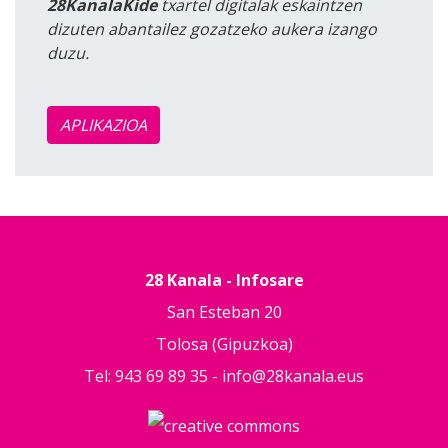
28KanalaKide
txartel digitalak eskaintzen
dizuten abantailez gozatzeko aukera izango
duzu.
APLIKAZIOA
28 Kanala - Infosare
San Esteban 20
Tolosa (Gipuzkoa)
Tel: 943 69 89 35 -
info@28kanala.eus