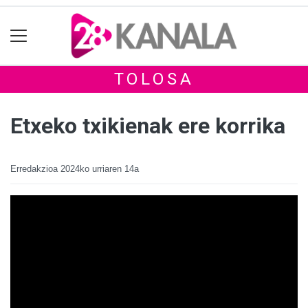
TOLOSA
Etxeko txikienak ere korrika
Erredakzioa
2024ko urriaren 14a