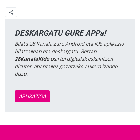
DESKARGATU GURE APPa!
Bilatu 28 Kanala zure Android eta iOS aplikazio
bilatzailean eta deskargatu. Bertan
28KanalaKide
txartel digitalak eskaintzen
dizuten abantailez gozatzeko aukera izango
duzu.
APLIKAZIOA