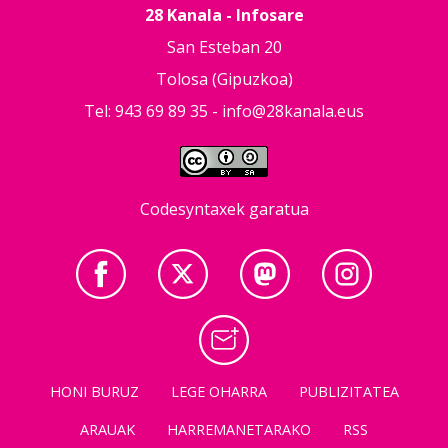
28 Kanala - Infosare
San Esteban 20
Tolosa (Gipuzkoa)
Tel: 943 69 89 35 -
info@28kanala.eus
Codesyntaxek garatua
HONI BURUZ
LEGE OHARRA
PUBLIZITATEA
ARAUAK
HARREMANETARAKO
RSS