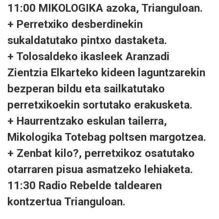
11:00 MIKOLOGIKA azoka, Trianguloan.
+ Perretxiko desberdinekin
sukaldatutako pintxo dastaketa.
+ Tolosaldeko ikasleek Aranzadi
Zientzia Elkarteko kideen laguntzarekin
bezperan bildu eta sailkatutako
perretxikoekin sortutako erakusketa.
+ Haurrentzako eskulan tailerra,
Mikologika Totebag poltsen margotzea.
+ Zenbat kilo?, perretxikoz osatutako
otarraren pisua asmatzeko lehiaketa.
11:30 Radio Rebelde taldearen
kontzertua Trianguloan.