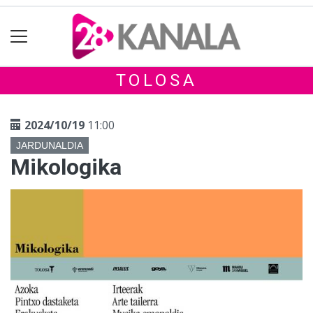
TOLOSA
2024/10/19
11:00
JARDUNALDIA
Mikologika