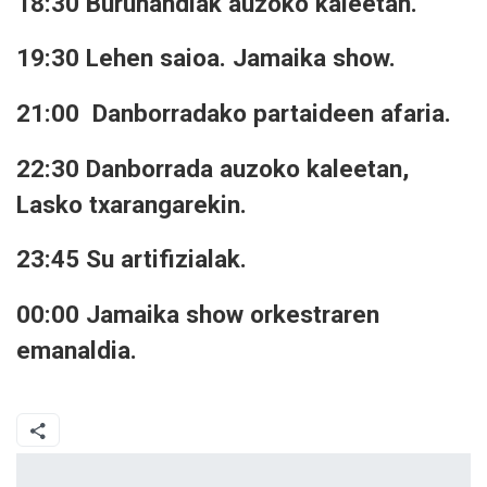
18:30 Buruhandiak auzoko kaleetan.
19:30 Lehen saioa. Jamaika show.
21:00 Danborradako partaideen afaria.
22:30 Danborrada auzoko kaleetan,
Lasko txarangarekin.
23:45 Su artifizialak.
00:00 Jamaika show orkestraren
emanaldia.