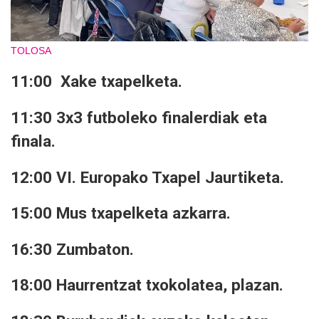
TOLOSA
11:00 Xake txapelketa.
11:30 3x3 futboleko finalerdiak eta
finala.
12:00 VI. Europako Txapel Jaurtiketa.
15:00 Mus txapelketa azkarra.
16:30 Zumbaton.
18:00 Haurrentzat txokolatea, plazan.