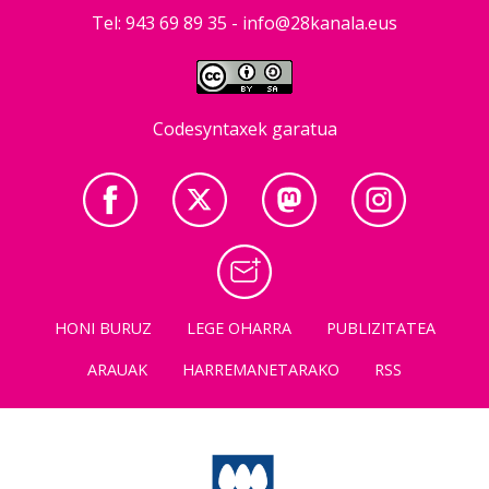
Tel: 943 69 89 35 -
info@28kanala.eus
Codesyntaxek garatua
HONI BURUZ
LEGE OHARRA
PUBLIZITATEA
ARAUAK
HARREMANETARAKO
RSS