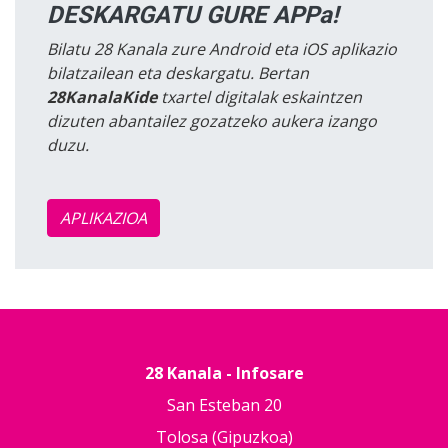
DESKARGATU GURE APPa!
Bilatu 28 Kanala zure Android eta iOS aplikazio
bilatzailean eta deskargatu. Bertan
28KanalaKide
txartel digitalak eskaintzen
dizuten abantailez gozatzeko aukera izango
duzu.
APLIKAZIOA
28 Kanala - Infosare
San Esteban 20
Tolosa (Gipuzkoa)