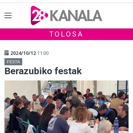
TOLOSA
2024/10/12
11:00
FESTA
Berazubiko festak