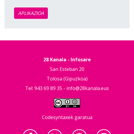
APLIKAZIOA
28 Kanala - Infosare
San Esteban 20
Tolosa (Gipuzkoa)
Tel: 943 69 89 35 -
info@28kanala.eus
Codesyntaxek garatua