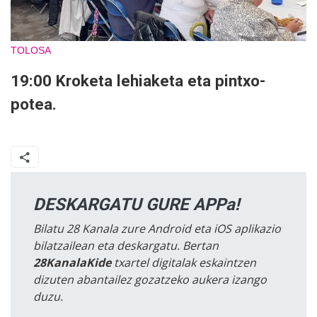
TOLOSA
19:00 Kroketa lehiaketa eta pintxo-
potea.
DESKARGATU GURE APPa!
Bilatu 28 Kanala zure Android eta iOS aplikazio
bilatzailean eta deskargatu. Bertan
28KanalaKide
txartel digitalak eskaintzen
dizuten abantailez gozatzeko aukera izango
duzu.