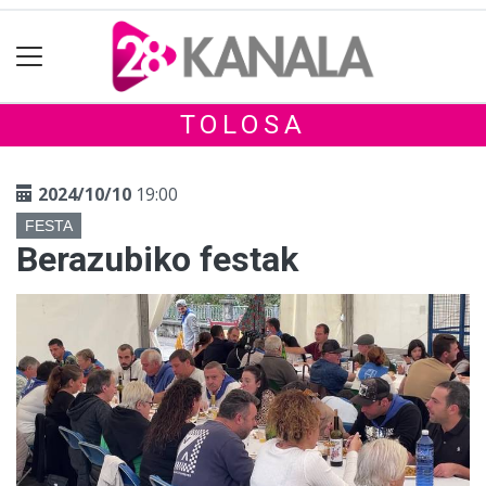
TOLOSA
2024/10/10
19:00
FESTA
Berazubiko festak