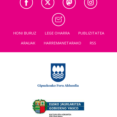
HONI BURUZ
LEGE OHARRA
PUBLIZITATEA
ARAUAK
HARREMANETARAKO
RSS