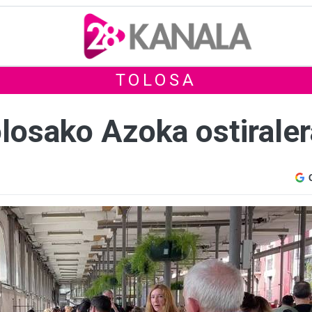
TOLOSA
losako Azoka ostiraler