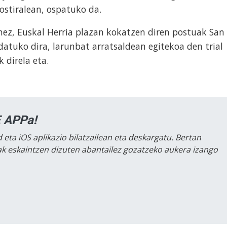
 ostiralean, ospatuko da.
ez, Euskal Herria plazan kokatzen diren postuak San
datuko dira, larunbat arratsaldean egitekoa den trial
 direla eta.
 APPa!
 eta iOS aplikazio bilatzailean eta deskargatu. Bertan
lak eskaintzen dizuten abantailez gozatzeko aukera izango