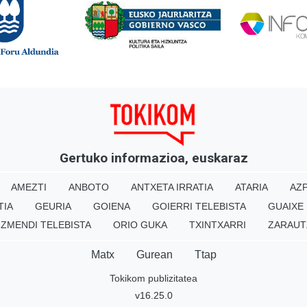
Gertuko informazioa, euskaraz
AMEZTI
ANBOTO
ANTXETA IRRATIA
ATARIA
AZP
TIA
GEURIA
GOIENA
GOIERRI TELEBISTA
GUAIXE
IZMENDI TELEBISTA
ORIO GUKA
TXINTXARRI
ZARAUT
Matx
Gurean
Ttap
Tokikom publizitatea
v16.25.0