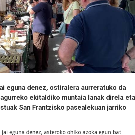
jai eguna denez, ostiralera aurreratuko da
gurreko ekitaldiko muntaia lanak direla eta
ostuak San Frantzisko pasealekuan jarriko
, jai eguna denez, asteroko ohiko azoka egun bat