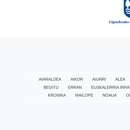
AIARALDEA
AIKOR
AIURRI
ALEA
BEGITU
ERRAN
EUSKALERRIA IRRA
KRONIKA
MAILOPE
NOAUA
O