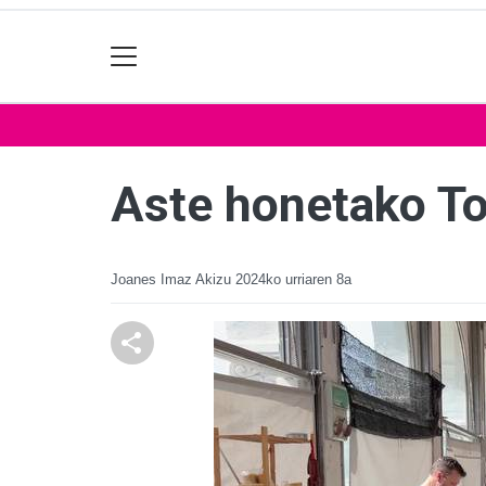
Aste honetako To
Joanes Imaz Akizu
2024ko urriaren 8a