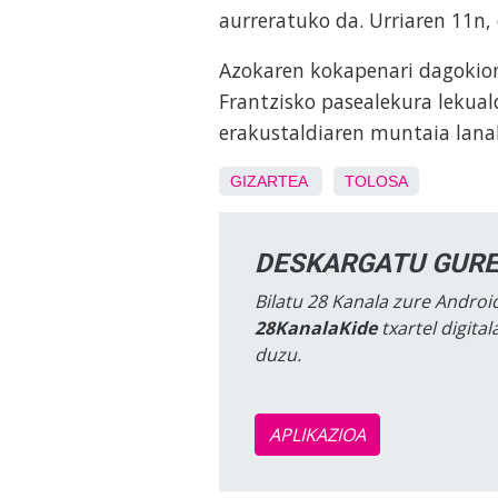
aurreratuko da. Urriaren 11n,
Azokaren kokapenari dagokion
Frantzisko pasealekura lekual
erakustaldiaren muntaia lanak
GIZARTEA
TOLOSA
DESKARGATU GURE
Bilatu 28 Kanala zure Android
28KanalaKide
txartel digita
duzu.
APLIKAZIOA