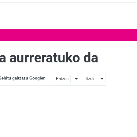
a aurreratuko da
Gehitu gaitzazu Googlen
Entzun
Itzuli