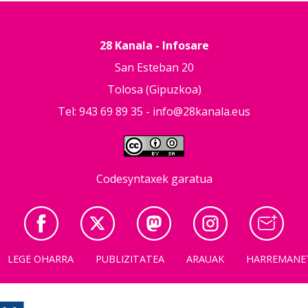
28 Kanala - Infosare
San Esteban 20
Tolosa (Gipuzkoa)
Tel: 943 69 89 35 -
info@28kanala.eus
Codesyntaxek garatua
LEGE OHARRA
PUBLIZITATEA
ARAUAK
HARREMANE