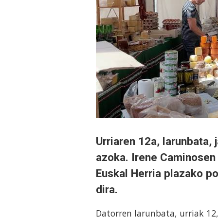
Urriaren 12a, larunbata, 
azoka. Irene Caminosen a
Euskal Herria plazako p
dira.
Datorren larunbata, urriak 12