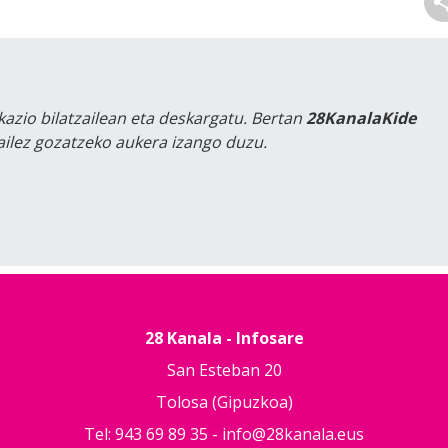
kazio bilatzailean eta deskargatu. Bertan
28KanalaKide
tailez gozatzeko aukera izango duzu.
28 Kanala - Infosare
San Esteban 20
Tolosa (Gipuzkoa)
Tel: 943 69 89 35 -
info@28kanala.eus