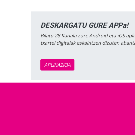
DESKARGATU GURE APPa!
Bilatu 28 Kanala zure Android eta iOS apli
txartel digitalak eskaintzen dizuten aban
APLIKAZIOA