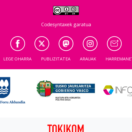
Codesyntaxek garatua
LEGE OHARRA
PUBLIZITATEA
ARAUAK
HARREMANE