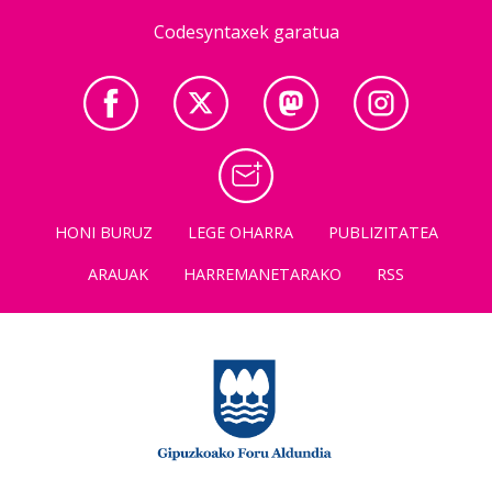
Codesyntaxek garatua
HONI BURUZ
LEGE OHARRA
PUBLIZITATEA
ARAUAK
HARREMANETARAKO
RSS