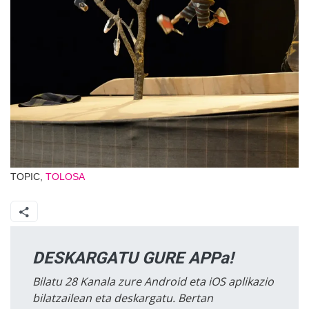
TOPIC,
TOLOSA
DESKARGATU GURE APPa!
Bilatu 28 Kanala zure Android eta iOS aplikazio
bilatzailean eta deskargatu. Bertan