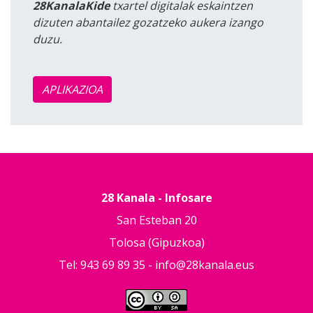
28KanalaKide
txartel digitalak eskaintzen
dizuten abantailez gozatzeko aukera izango
duzu.
APLIKAZIOA
28 Kanala - Infosare
San Esteban 20
Tolosa (Gipuzkoa)
Tel: 943 69 89 35 -
info@28kanala.eus