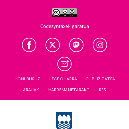
Codesyntaxek garatua
HONI BURUZ
LEGE OHARRA
PUBLIZITATEA
ARAUAK
HARREMANETARAKO
RSS