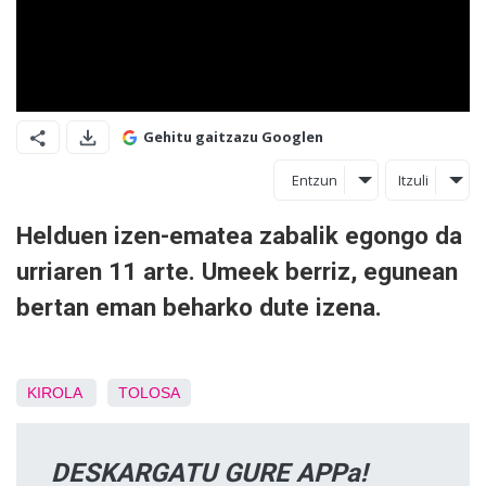
Gehitu gaitzazu Googlen
Entzun
Itzuli
Helduen izen-ematea zabalik egongo da
urriaren 11 arte. Umeek berriz, egunean
bertan eman beharko dute izena.
KIROLA
TOLOSA
DESKARGATU GURE APPa!