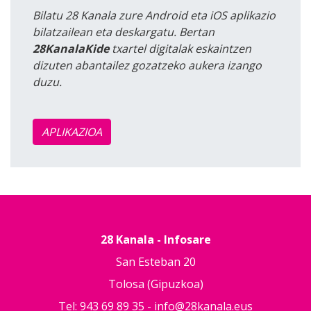
Bilatu 28 Kanala zure Android eta iOS aplikazio
bilatzailean eta deskargatu. Bertan
28KanalaKide
txartel digitalak eskaintzen
dizuten abantailez gozatzeko aukera izango
duzu.
APLIKAZIOA
28 Kanala - Infosare
San Esteban 20
Tolosa (Gipuzkoa)
Tel: 943 69 89 35 -
info@28kanala.eus