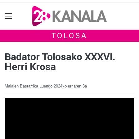
TOLOSA
Badator Tolosako XXXVI.
Herri Krosa
Maialen Bastarrika Luengo
2024ko urriaren 3a