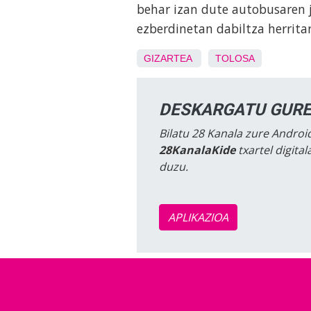
behar izan dute autobusaren j
ezberdinetan dabiltza herrita
GIZARTEA
TOLOSA
DESKARGATU GURE
Bilatu 28 Kanala zure Android
28KanalaKide
txartel digita
duzu.
APLIKAZIOA