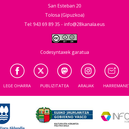
San Esteban 20
Tolosa (Gipuzkoa)
Tel: 943 69 89 35 -
info@28kanala.eus
Codesyntaxek garatua
LEGE OHARRA
PUBLIZITATEA
ARAUAK
HARREMANE