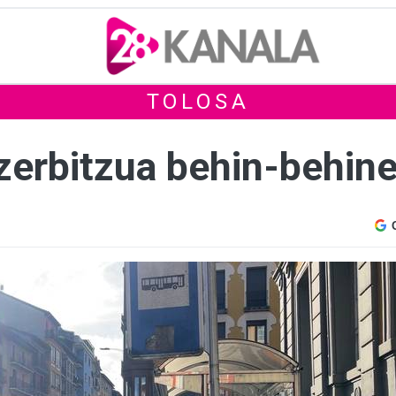
TOLOSA
 zerbitzua behin-behin