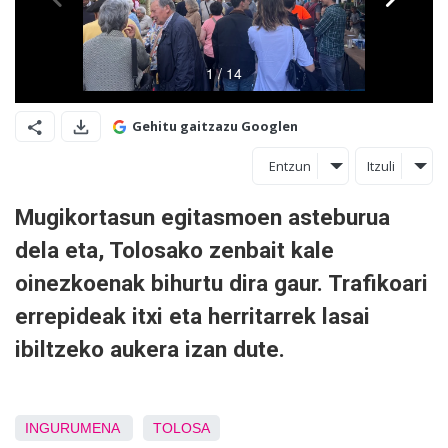
Gehitu gaitzazu Googlen
Entzun
Itzuli
Mugikortasun egitasmoen asteburua
dela eta, Tolosako zenbait kale
oinezkoenak bihurtu dira gaur. Trafikoari
errepideak
itxi eta herritarrek
lasai
ibiltzeko aukera izan dute.
INGURUMENA
TOLOSA