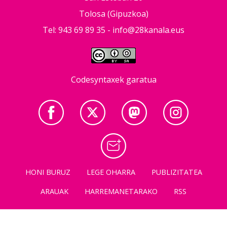
Tolosa (Gipuzkoa)
Tel: 943 69 89 35 -
info@28kanala.eus
Codesyntaxek garatua
HONI BURUZ
LEGE OHARRA
PUBLIZITATEA
ARAUAK
HARREMANETARAKO
RSS