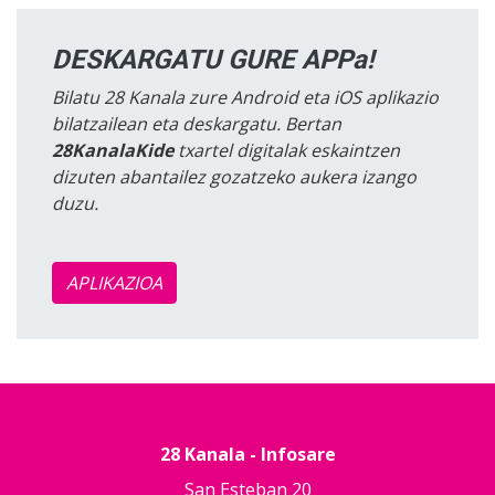
DESKARGATU GURE APPa!
Bilatu 28 Kanala zure Android eta iOS aplikazio
bilatzailean eta deskargatu. Bertan
28KanalaKide
txartel digitalak eskaintzen
dizuten abantailez gozatzeko aukera izango
duzu.
APLIKAZIOA
28 Kanala - Infosare
San Esteban 20