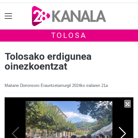
TOLOSA
Tolosako erdigunea
oinezkoentzat
Maitane Dorronsoro Erauntzetamurgil
2024ko irailaren 21a