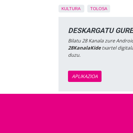
KULTURA
TOLOSA
DESKARGATU GURE
Bilatu 28 Kanala zure Android
28KanalaKide
txartel digita
duzu.
APLIKAZIOA