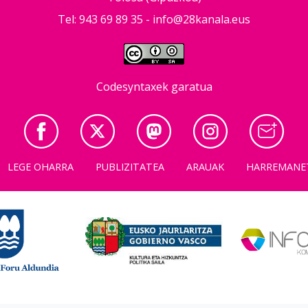
Tel: 943 69 89 35 -
info@28kanala.eus
Codesyntaxek garatua
LEGE OHARRA
PUBLIZITATEA
ARAUAK
HARREMANE