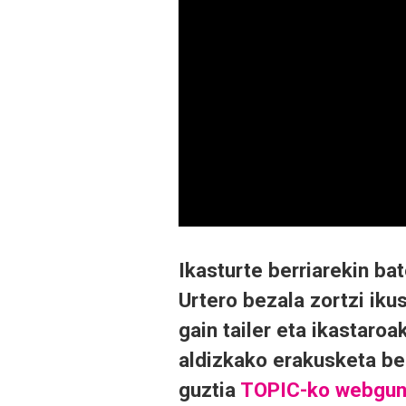
Ikasturte berriarekin ba
Urtero bezala zortzi iku
gain tailer eta ikastaroa
aldizkako erakusketa ber
guztia
TOPIC-ko webgu