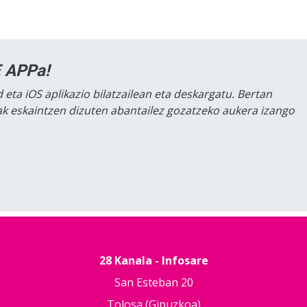
 APPa!
 eta iOS aplikazio bilatzailean eta deskargatu. Bertan
lak eskaintzen dizuten abantailez gozatzeko aukera izango
28 Kanala - Infosare
San Esteban 20
Tolosa (Gipuzkoa)