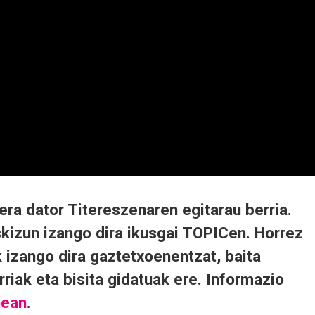
tera dator Titereszenaren egitarau berria.
skizun izango dira ikusgai TOPICen. Horrez
k izango dira gaztetxoenentzat, baita
riak eta bisita gidatuak ere. Informazio
nean
.