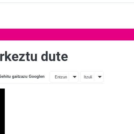
rkeztu dute
Gehitu gaitzazu Googlen
Entzun
Itzuli