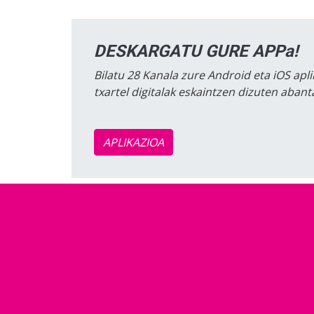
DESKARGATU GURE APPa!
Bilatu 28 Kanala zure Android eta iOS apli
txartel digitalak eskaintzen dizuten aban
APLIKAZIOA