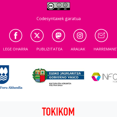
Codesyntaxek garatua
LEGE OHARRA
PUBLIZITATEA
ARAUAK
HARREMANE