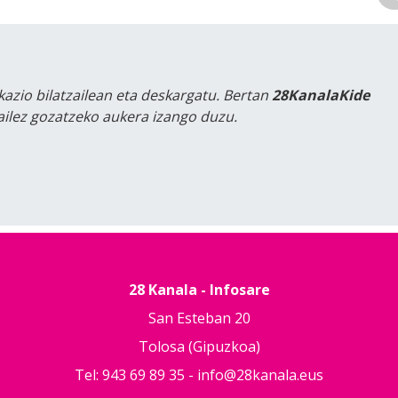
kazio bilatzailean eta deskargatu. Bertan
28KanalaKide
tailez gozatzeko aukera izango duzu.
28 Kanala - Infosare
San Esteban 20
Tolosa (Gipuzkoa)
Tel: 943 69 89 35 -
info@28kanala.eus