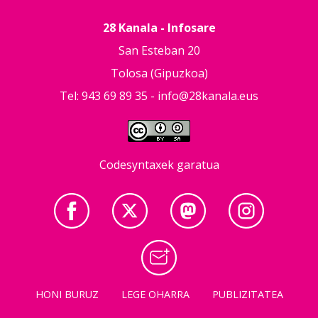
28 Kanala - Infosare
San Esteban 20
Tolosa (Gipuzkoa)
Tel: 943 69 89 35 -
info@28kanala.eus
Codesyntaxek garatua
HONI BURUZ
LEGE OHARRA
PUBLIZITATEA