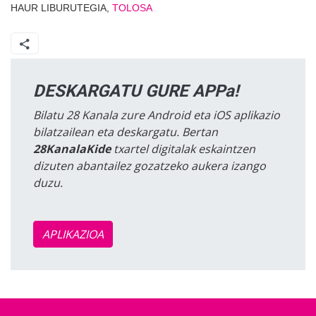
HAUR LIBURUTEGIA,
TOLOSA
DESKARGATU GURE APPa!
Bilatu 28 Kanala zure Android eta iOS aplikazio
bilatzailean eta deskargatu. Bertan
28KanalaKide
txartel digitalak eskaintzen
dizuten abantailez gozatzeko aukera izango
duzu.
APLIKAZIOA