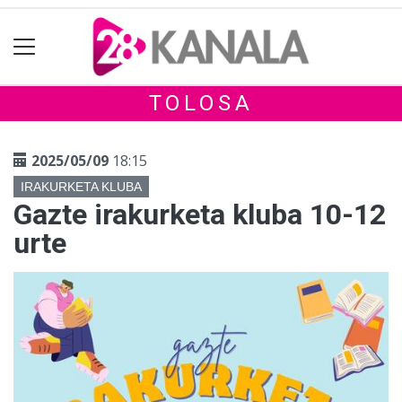
TOLOSA
2025/05/09
18:15
IRAKURKETA KLUBA
Gazte irakurketa kluba 10-12
urte