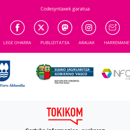
Codesyntaxek garatua
LEGE OHARRA
PUBLIZITATEA
ARAUAK
HARREMANE