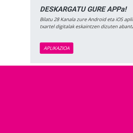
DESKARGATU GURE APPa!
Bilatu 28 Kanala zure Android eta iOS apli
txartel digitalak eskaintzen dizuten aban
APLIKAZIOA