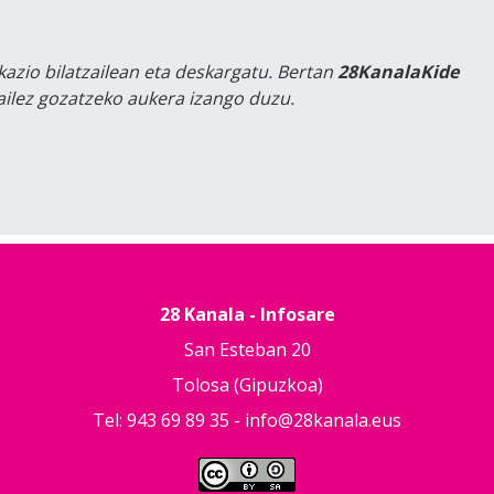
kazio bilatzailean eta deskargatu. Bertan
28KanalaKide
tailez gozatzeko aukera izango duzu.
28 Kanala - Infosare
San Esteban 20
Tolosa (Gipuzkoa)
Tel: 943 69 89 35 -
info@28kanala.eus