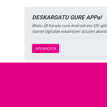
DESKARGATU GURE APPa!
Bilatu 28 Kanala zure Android eta iOS apli
txartel digitalak eskaintzen dizuten aban
APLIKAZIOA