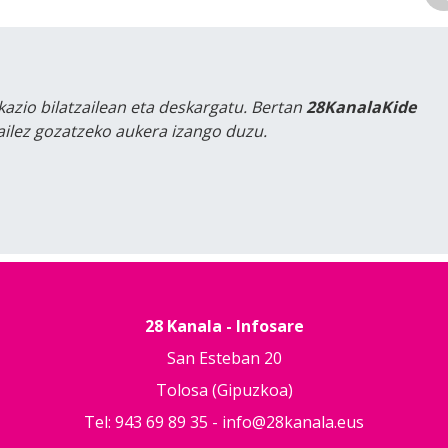
kazio bilatzailean eta deskargatu. Bertan
28KanalaKide
tailez gozatzeko aukera izango duzu.
28 Kanala - Infosare
San Esteban 20
Tolosa (Gipuzkoa)
Tel: 943 69 89 35 -
info@28kanala.eus