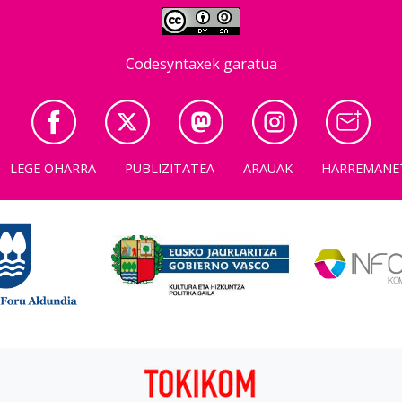
Codesyntaxek garatua
LEGE OHARRA
PUBLIZITATEA
ARAUAK
HARREMANE