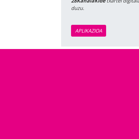
28KanalaKide
txartel digita
duzu.
APLIKAZIOA