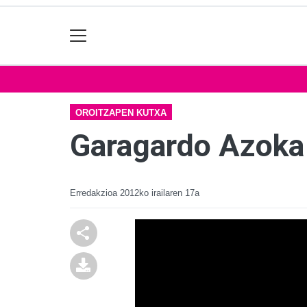
OROITZAPEN KUTXA
Garagardo Azoka
Erredakzioa
2012ko irailaren 17a