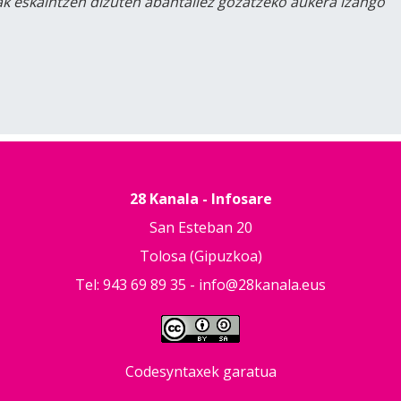
lak eskaintzen dizuten abantailez gozatzeko aukera izango
28 Kanala - Infosare
San Esteban 20
Tolosa (Gipuzkoa)
Tel: 943 69 89 35 -
info@28kanala.eus
Codesyntaxek garatua