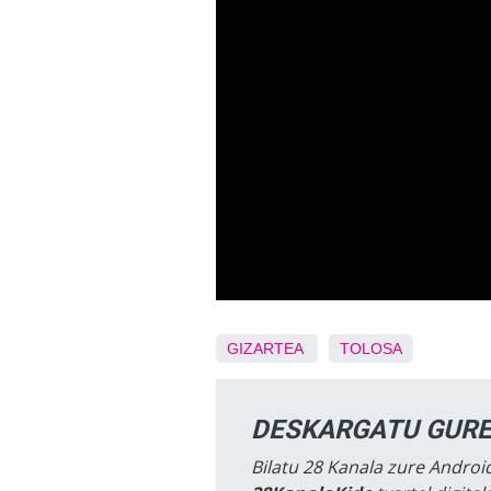
GIZARTEA
TOLOSA
DESKARGATU GURE
Bilatu 28 Kanala zure Android