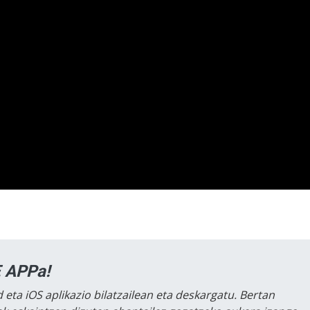
 APPa!
 eta iOS aplikazio bilatzailean eta deskargatu. Bertan