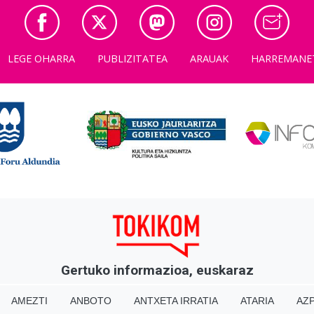
LEGE OHARRA
PUBLIZITATEA
ARAUAK
HARREMANE
Gertuko informazioa, euskaraz
AMEZTI
ANBOTO
ANTXETA IRRATIA
ATARIA
AZP