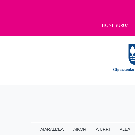
HONI BURUZ
AIARALDEA
AIKOR
AIURRI
ALEA