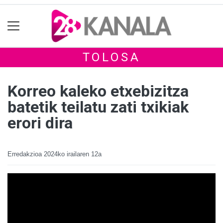
TOLOSA
Korreo kaleko etxebizitza
batetik teilatu zati txikiak
erori dira
Erredakzioa
2024ko irailaren 12a