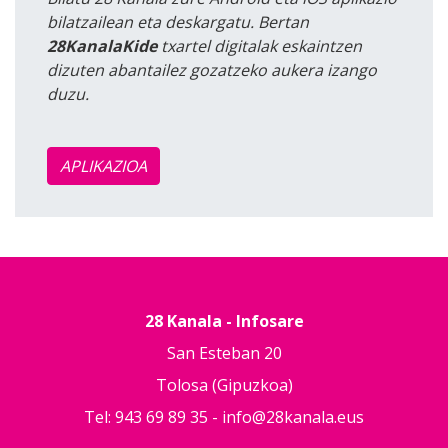
bilatzailean eta deskargatu. Bertan
28KanalaKide
txartel digitalak eskaintzen
dizuten abantailez gozatzeko aukera izango
duzu.
APLIKAZIOA
28 Kanala - Infosare
San Esteban 20
Tolosa (Gipuzkoa)
Tel: 943 69 89 35 -
info@28kanala.eus