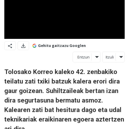
Gehitu gaitzazu Googlen
Entzun
Itzuli
Tolosako Korreo kaleko 42. zenbakiko
teilatu zati txiki batzuk kalera erori dira
gaur goizean. Suhiltzaileak bertan izan
dira segurtasuna bermatu asmoz.
Kalearen zati bat hesitura dago eta udal
teknikariak eraikinaren egoera aztertzen
ari dira.