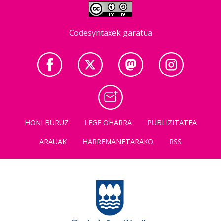
Codesyntaxek garatua
HONI BURUZ
LEGE OHARRA
PUBLIZITATEA
ARAUAK
HARREMANETARAKO
RSS