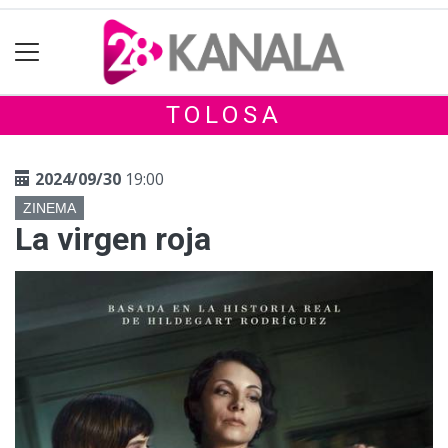
TOLOSA
2024/09/30
19:00
ZINEMA
La virgen roja