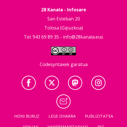
28 Kanala - Infosare
San Esteban 20
Tolosa (Gipuzkoa)
Tel: 943 69 89 35 -
info@28kanala.eus
Codesyntaxek garatua
HONI BURUZ
LEGE OHARRA
PUBLIZITATEA
ARAUAK
HARREMANETARAKO
RSS