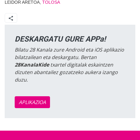
LEIDOR ARETOA,
TOLOSA
DESKARGATU GURE APPa!
Bilatu 28 Kanala zure Android eta iOS aplikazio
bilatzailean eta deskargatu. Bertan
28KanalaKide
txartel digitalak eskaintzen
dizuten abantailez gozatzeko aukera izango
duzu.
APLIKAZIOA