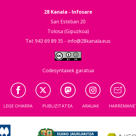
28 Kanala - Infosare
San Esteban 20
Tolosa (Gipuzkoa)
Tel: 943 69 89 35 -
info@28kanala.eus
Codesyntaxek garatua
LEGE OHARRA
PUBLIZITATEA
ARAUAK
HARREMANE