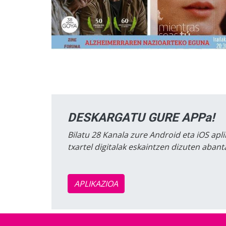
DESKARGATU GURE APPa!
Bilatu 28 Kanala zure Android eta iOS apli
txartel digitalak eskaintzen dizuten aban
APLIKAZIOA