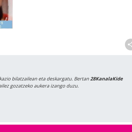
kazio bilatzailean eta deskargatu. Bertan
28KanalaKide
tailez gozatzeko aukera izango duzu.