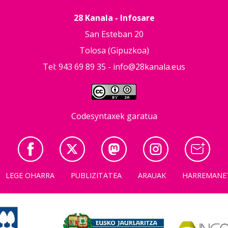
28 Kanala - Infosare
San Esteban 20
Tolosa (Gipuzkoa)
Tel: 943 69 89 35 -
info@28kanala.eus
Codesyntaxek garatua
LEGE OHARRA
PUBLIZITATEA
ARAUAK
HARREMANE