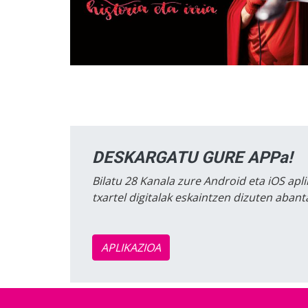
DESKARGATU GURE APPa!
Bilatu 28 Kanala zure Android eta iOS apli
txartel digitalak eskaintzen dizuten aban
APLIKAZIOA