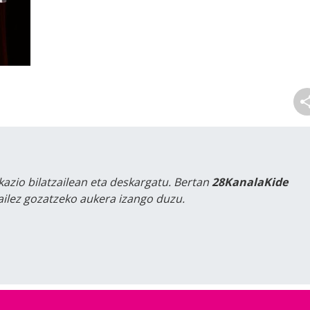
kazio bilatzailean eta deskargatu. Bertan
28KanalaKide
tailez gozatzeko aukera izango duzu.