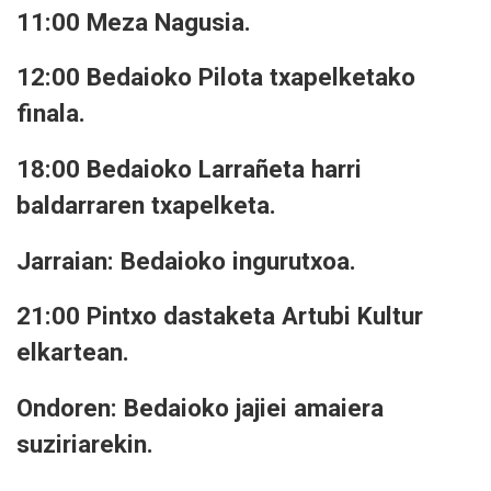
11:00 Meza Nagusia.
12:00 Bedaioko Pilota txapelketako
finala.
18:00 Bedaioko Larrañeta harri
baldarraren txapelketa.
Jarraian: Bedaioko ingurutxoa.
21:00 Pintxo dastaketa Artubi Kultur
elkartean.
Ondoren: Bedaioko jajiei amaiera
suziriarekin.