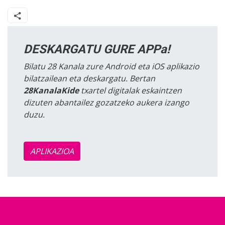
DESKARGATU GURE APPa!
Bilatu 28 Kanala zure Android eta iOS aplikazio
bilatzailean eta deskargatu. Bertan
28KanalaKide
txartel digitalak eskaintzen
dizuten abantailez gozatzeko aukera izango
duzu.
APLIKAZIOA