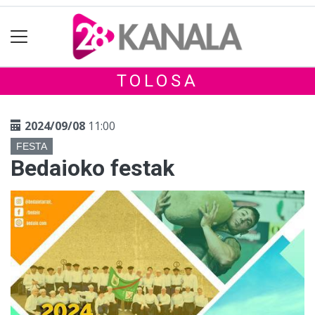
TOLOSA
2024/09/08
11:00
FESTA
Bedaioko festak