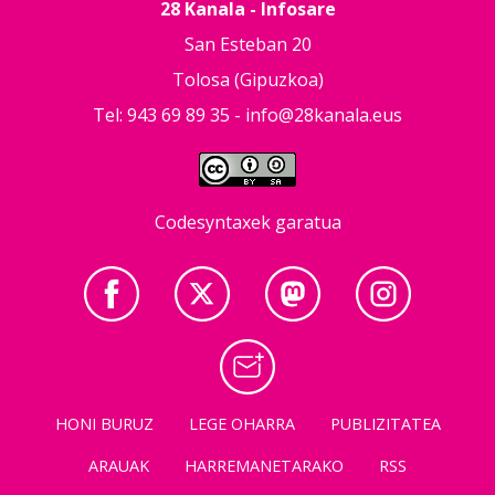
28 Kanala - Infosare
San Esteban 20
Tolosa (Gipuzkoa)
Tel: 943 69 89 35 -
info@28kanala.eus
Codesyntaxek garatua
HONI BURUZ
LEGE OHARRA
PUBLIZITATEA
ARAUAK
HARREMANETARAKO
RSS