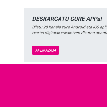
DESKARGATU GURE APPa!
Bilatu 28 Kanala zure Android eta iOS apli
txartel digitalak eskaintzen dizuten aban
APLIKAZIOA