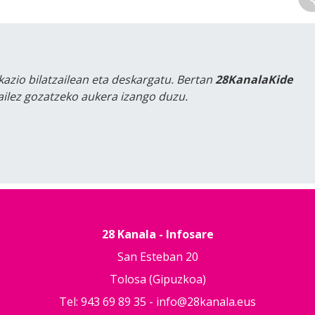
kazio bilatzailean eta deskargatu. Bertan
28KanalaKide
tailez gozatzeko aukera izango duzu.
28 Kanala - Infosare
San Esteban 20
Tolosa (Gipuzkoa)
Tel: 943 69 89 35 -
info@28kanala.eus