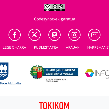
Codesyntaxek garatua
LEGE OHARRA
PUBLIZITATEA
ARAUAK
HARREMANE