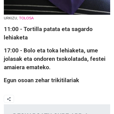
URKIZU,
TOLOSA
11:00 - Tortilla patata eta sagardo
lehiaketa
17:00 - Bolo eta toka lehiaketa, ume
jolasak eta ondoren txokolatada, festei
amaiera emateko.
Egun osoan zehar trikitilariak