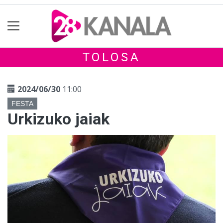
TOLOSA
2024/06/30
11:00
FESTA
Urkizuko jaiak