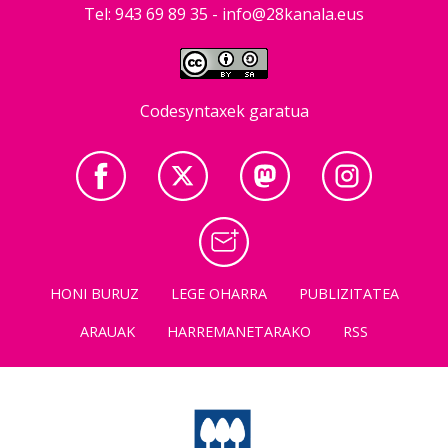
Tel: 943 69 89 35 -
info@28kanala.eus
Codesyntaxek garatua
HONI BURUZ
LEGE OHARRA
PUBLIZITATEA
ARAUAK
HARREMANETARAKO
RSS