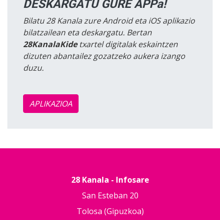
DESKARGATU GURE APPa!
Bilatu 28 Kanala zure Android eta iOS aplikazio
bilatzailean eta deskargatu. Bertan
28KanalaKide
txartel digitalak eskaintzen
dizuten abantailez gozatzeko aukera izango
duzu.
APLIKAZIOA
28 Kanala - Infosare
San Esteban 20
Tolosa (Gipuzkoa)