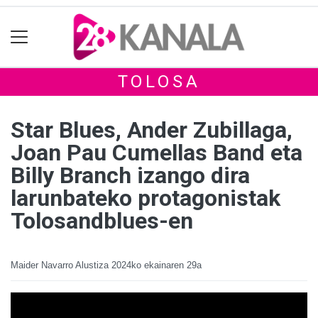
TOLOSA
Star Blues, Ander Zubillaga,
Joan Pau Cumellas Band eta
Billy Branch izango dira
larunbateko protagonistak
Tolosandblues-en
Maider Navarro Alustiza
2024ko ekainaren 29a