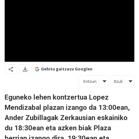
Gehitu gaitzazu Googlen
Entzun
Itzuli
Eguneko lehen kontzertua Lopez
Mendizabal plazan izango da 13:00ean,
Ander Zubillagak Zerkausian eskainiko
du 18:30ean eta azken biak Plaza
berrian izango dira, 19:30ean eta