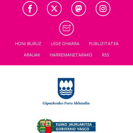
HONI BURUZ
LEGE OHARRA
PUBLIZITATEA
ARAUAK
HARREMANETARAKO
RSS