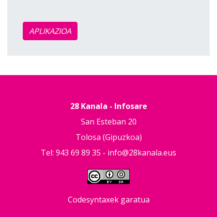
APLIKAZIOA
28 Kanala - Infosare
San Esteban 20
Tolosa (Gipuzkoa)
Tel: 943 69 89 35 -
info@28kanala.eus
Codesyntaxek garatua