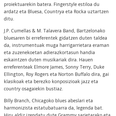
proiektuarekin batera. Fingerstyle estiloa du
ardatz eta Bluesa, Countrya eta Rocka uztartzen
ditu.
J.P. Cumellas & M. Talavera Band, Bartzelonako
bluesaren bi erreferentek gidatzen duten taldea
da, instrumentuak muga harrigarrietara eraman
eta zuzenekoetan adierazkortasun handia
eskaintzen duten musikariak dira. Hauen
erreferenteak Elmore James, Sonny Terry, Duke
Ellington, Roy Rogers eta Norton Buffalo dira, gai
klasikoak eta berezko konposizioak jazz eta
country osagaiekin bustiaz.
Billy Branch, Chicagoko blues abeslari eta
harmonizista estatubatuarra da, legenda bat.
Hiru aldiz izendatu dute Grammy sarietarako eta