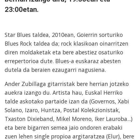
23:00etan.
Star Blues taldea, 2010ean, Goierrin sorturiko
Blues Rock taldea da; rock klasikoan oinarritzen
diren moldaketak eta bere abestiez osaturiko
errepertorioa dute. Blues-a euskaraz abesten
dutela da beraien ezaugarri nagusiena.
Ander Zubillaga gitarristak bere herrian jotzeko
auekra izango du. Artista hau, Euskal Herriko
talde askotako partaide izan da (Governos, Xabi
Solano, Izaro, Huntza, Postal Kolekzionistak,
Txaston Dixieband, Mikel Moreno, Iker Lauroba...)
eta bere bigarren semea jaio ondoren erabaki
zuen lehen single propioa argitaratzea (Elur), bere