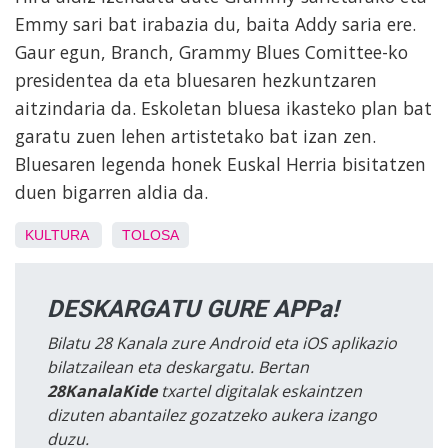
Emmy sari bat irabazia du, baita Addy saria ere.
Gaur egun, Branch, Grammy Blues Comittee-ko
presidentea da eta bluesaren hezkuntzaren
aitzindaria da. Eskoletan bluesa ikasteko plan bat
garatu zuen lehen artistetako bat izan zen.
Bluesaren legenda honek Euskal Herria bisitatzen
duen bigarren aldia da.
KULTURA
TOLOSA
DESKARGATU GURE APPa!
Bilatu 28 Kanala zure Android eta iOS aplikazio
bilatzailean eta deskargatu. Bertan
28KanalaKide
txartel digitalak eskaintzen
dizuten abantailez gozatzeko aukera izango
duzu.