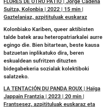
FLORES DE OTRO PATIO | Jorge Cadena
Suitza, Kolonbia | 2022 | 15 min |
Gaztelaniaz, azpitituluak euskaraz
Kolonbiako Kariben, queer aktibisten
talde batek arau heteropatriarkalei aurre
egingo die. Bien bitartean, beste kausa
batzuetan inplikatuko dira, beren
eskualdean sufritzen dituzten
bidegabekeria sozialak kolektiboki
salatzeko.
LA TENTACIÓN DU PANDA ROUX | Haïga
Jappain Frantzia | 2023 | 20 min |
Frantsesez, azpitituluak euskaraz eta