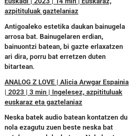
Euskadi | 2023 | 14 min | Euskaraz,
azpitituluak gaztelaniaz
Antigoaleko estetika daukan bainugela
arrosa bat. Bainugelaren erdian,
bainuontzi batean, bi gazte erlaxatzen
ari dira, porru bat erretzen duten
bitartean.
ANALOG Z LOVE | Alicia Arwgar Espainia
| 2023 | 3 min | Ingelesez, azpitituluak
euskaraz eta gaztelaniaz
Neska batek audio batean kontatzen du
nola ezagutu zuen beste neska bat