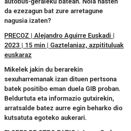
autobus-geraleku batean. Nola hasten
da ezezagun bat zure arretagune
nagusia izaten?
PRECOZ | Alejandro Aguirre Euskadi |
2023 | 15 min | Gaztelaniaz, azpitituluak
euskaraz
Mikelek jakin du berarekin
sexuharremanak izan dituen pertsona
batek positibo eman duela GIB proban.
Beldurtuta eta informazio gutxirekin,
arratsalde batez aurre egin beharko dio
kutsatuta egoteko aukerari.