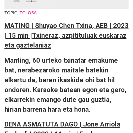
TOPIC,
TOLOSA
MATING | Shuyao Chen Txina, AEB | 2023
| 15 min |Txineraz, azpitituluak euskaraz
eta gaztelaniaz
Manting, 60 urteko txinatar emakume
bat, nerabezaroko maitale batekin
elkartu da, beren ikaskide ohi bat hil
ondoren. Karaoke batean egon eta gero,
elkarrekin emango dute gau guztia,
hirian barrena hara eta hona.
DENA ASMATUTA DAGO | Jone Arriola