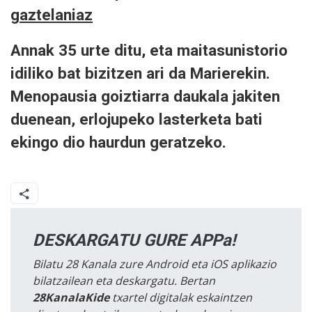
gaztelaniaz
Annak 35 urte ditu, eta maitasunistorio
idiliko bat bizitzen ari da Marierekin.
Menopausia goiztiarra daukala jakiten
duenean, erlojupeko lasterketa bati
ekingo dio haurdun geratzeko.
DESKARGATU GURE APPa!
Bilatu 28 Kanala zure Android eta iOS aplikazio
bilatzailean eta deskargatu. Bertan
28KanalaKide
txartel digitalak eskaintzen