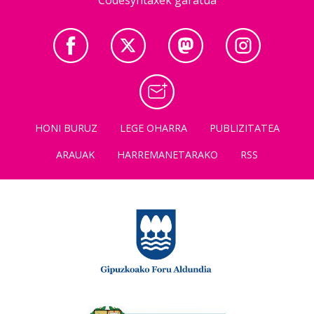
Codesyntaxek garatua
HONI BURUZ
LEGE OHARRA
PUBLIZITATEA
ARAUAK
HARREMANETARAKO
RSS