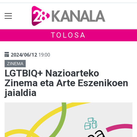
TOLOSA
2024/06/12
19:00
ZINEMA
LGTBIQ+ Nazioarteko
Zinema eta Arte Eszenikoen
jaialdia