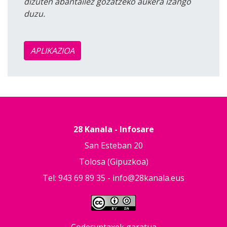
dizuten abantailez gozatzeko aukera izango
duzu.
APLIKAZIOA
28 Kanala - Infosare
San Esteban 20
Tolosa (Gipuzkoa)
Tel: 943 69 89 35 -
info@28kanala.eus