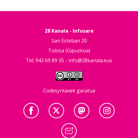
28 Kanala - Infosare
San Esteban 20
Tolosa (Gipuzkoa)
Tel: 943 69 89 35 -
info@28kanala.eus
Codesyntaxek garatua