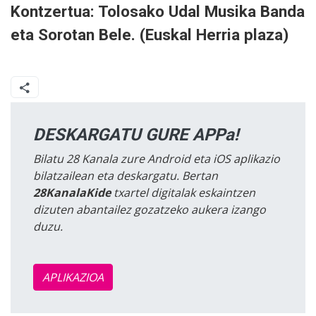
Kontzertua: Tolosako Udal Musika Banda
eta Sorotan Bele. (Euskal Herria plaza)
DESKARGATU GURE APPa!
Bilatu 28 Kanala zure Android eta iOS aplikazio
bilatzailean eta deskargatu. Bertan
28KanalaKide
txartel digitalak eskaintzen
dizuten abantailez gozatzeko aukera izango
duzu.
APLIKAZIOA