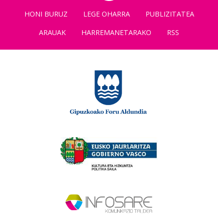
HONI BURUZ
LEGE OHARRA
PUBLIZITATEA
ARAUAK
HARREMANETARAKO
RSS