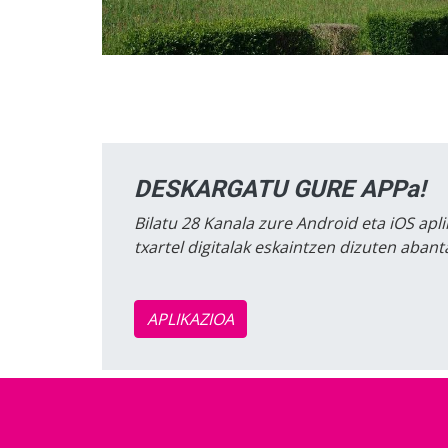
DESKARGATU GURE APPa!
Bilatu 28 Kanala zure Android eta iOS apli
txartel digitalak eskaintzen dizuten aban
APLIKAZIOA