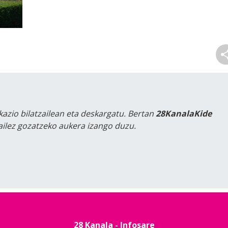
kazio bilatzailean eta deskargatu. Bertan
28KanalaKide
tailez gozatzeko aukera izango duzu.
28 Kanala - Infosare