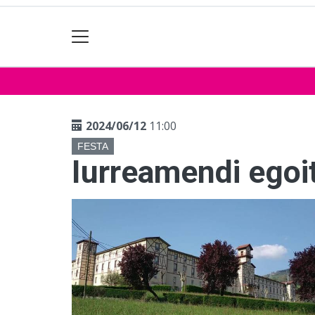
2024/06/12
11:00
FESTA
Iurreamendi egoi