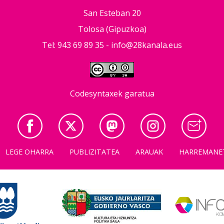
San Esteban 20
Tolosa (Gipuzkoa)
Tel: 943 69 89 35 -
info@28kanala.eus
Codesyntaxek garatua
LEGE OHARRA
PUBLIZITATEA
ARAUAK
HARREMANE