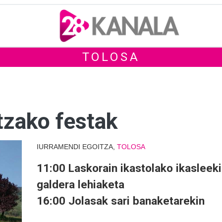
TOLOSA
tzako festak
IURRAMENDI EGOITZA,
TOLOSA
11:00 Laskorain ikastolako ikasleek
galdera lehiaketa
16:00 Jolasak sari banaketarekin